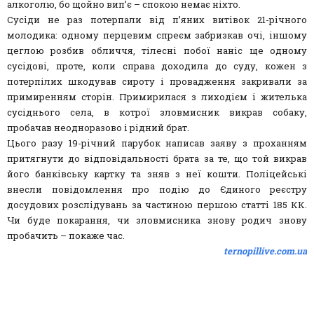
алкоголю, бо щойно вип’є – спокою немає ніхто.
Сусіди не раз потерпали від п’яних витівок 21-річного
молодика: одному перцевим спреєм забризкав очі, іншому
цеглою розбив обличчя, тілесні побої наніс ще одному
сусідові, проте, коли справа доходила до суду, кожен з
потерпілих шкодував сироту і провадження закривали за
примиренням сторін. Примирилася з лиходієм і жителька
сусіднього села, в котрої зловмисник викрав собаку,
пробачав неодноразово і рідний брат.
Цього разу 19-річний парубок написав заяву з проханням
притягнути до відповідальності брата за те, що той викрав
його банківську картку та зняв з неї кошти. Поліцейські
внесли повідомлення про подію до Єдиного реєстру
досудових розслідувань за частиною першою статті 185 КК.
Чи буде покарання, чи зловмисника знову родич знову
пробачить – покаже час.
ternopillive.com.ua