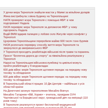
У дочки мера Тернополя знайшли маєток у Маямі за мільйони доларів
Жінка вистрибнула з вікна будинку на Тернопільщині
НАПК проверяет мэра Тернополя с помощью ФБР: в чем
подозревают Надала
НАЗК перевіряє мера Тернополя за допомогою ФБР: у чому
підозрюють Надала
Водій BMW вдарив палицею у лобове скло Жигулів через конфлікт у
Тернополі
Цукровики Тернопільщини переробили майже 600 тисяч тонн буряків
НАЗК розпочало перевірку способу життя мера Тернополя та
звернулося до американського ФБР
У Тернополі проходять реабілітацію військові після травм та поранень
Проєкт “Безпечна дорога до спорту” за півмільйона реалізували у
Тернополі
Наразі на Тернопільщині військовослужбовці та цивільні можуть
пройти реабілітацію у 8 медзакладах
600 днів війни: мерія Тернополя щотижня передає на передову нову
техніку та обладнання
600 днів війни: мерія Тернополя щотижня передає на передову нову
техніку та обладнання
В Тернопільській області працює 10 Дія.Центрів – найбільше з усіх
областей країни
На Донеччині загинув тернополянин Михайло Вовчук
Михайло Татарнюк-«Вій, Хорив» – вчитель, провідник ОУН
Чортківської та Борщівської округ, громадський діяч на еміграції (110
років тому)
В Тернополе реализуется проект бесплатной медицинской
диагностики для жителей громады в возрасте 55-70 лет