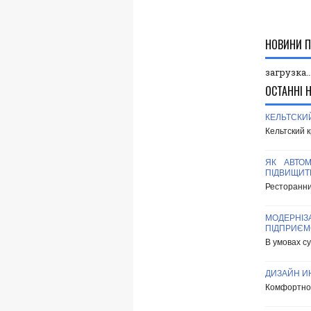
НОВИНИ П
загрузка..
ОСТАННІ 
КЕЛЬТСКИ
Кельтский к
ЯК АВТОМ
ПІДВИЩИТ
Ресторанний
МОДЕРНІ
ПІДПРИЄМ
В умовах су
ДИЗАЙН И
Комфортное