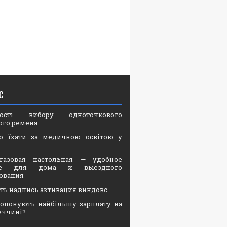
С
вості вибору одноточкового
ого ременя
о їхати за медичною освітою у
газовая настольная — удобное
ие для дома и выездного
ования
ать надпись активация виндовс
опонують найбільшу зарплату на
еччині?