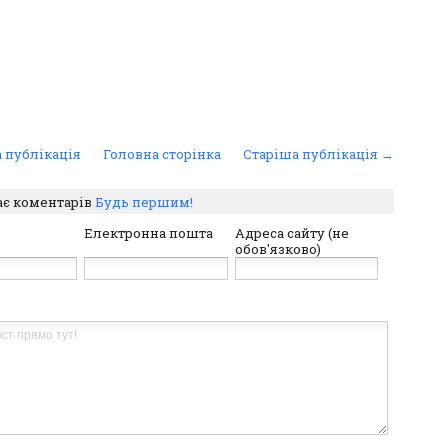
 публікація
Головна сторінка
Старіша публікація →
ає коментарів
Будь першим!
Електронна пошта
Адреса сайту (не
обов'язково)