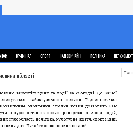
АНСИ
КРИМІНАЛ
СПОРТ
НАДЗВИЧАЙНІ
ПОЛІТИКА
НЕРУХОМІС
новини області
новини Тернопільщини та події за сьогодні. До Вашої
ропонуються найактуальніші новини Тернопільської
 Щохвилинне оновлення стрічки новин дозволить Вам
ути в курсі останніх новин: репортажі з місця подій,
ий стан області, політика, культурне життя, спорт і інші
 новини дня. Читайте свіжі новини щодня!