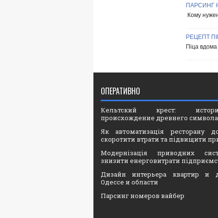
ПАРСИНГ 
Кому нужен
РЕЦЕПТ ПІ
Піца вдома 
ОПЕРАТИВНО
Кельтский крест: ист
происхождение древнего символа
Як автоматизація ресторану д
скоротити втрати та підвищити пр
Модернізація приводних сис
знизити енерговитрати підприємс
Дизайн интерьера квартир и 
Одессе и области
Парсинг номеров вайбер