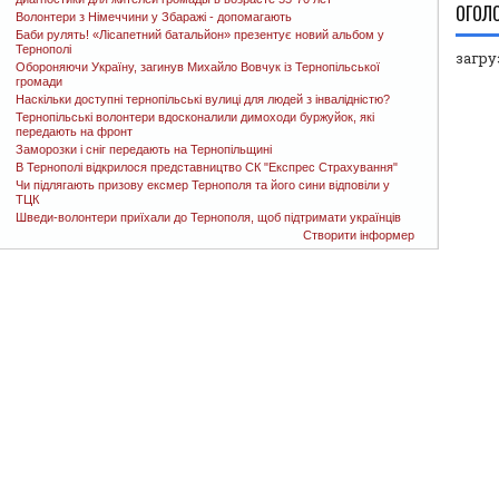
ОГОЛ
Волонтери з Німеччини у Збаражі - допомагають
Баби рулять! «Лісапетний батальйон» презентує новий альбом у
Тернополі
загруз
Обороняючи Україну, загинув Михайло Вовчук із Тернопільської
громади
Наскільки доступні тернопільські вулиці для людей з інвалідністю?
Тернопільські волонтери вдосконалили димоходи буржуйок, які
передають на фронт
Заморозки і сніг передають на Тернопільщині
В Тернополі відкрилося представництво СК "Експрес Страхування"
Чи підлягають призову ексмер Тернополя та його сини відповіли у
ТЦК
Шведи-волонтери приїхали до Тернополя, щоб підтримати українців
Створити інформер