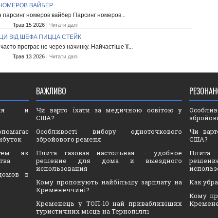
НОМЕРОВ ВАЙБЕР
 парсинг номеров вайбер Парсинг номеров...
Трав 15 2026 |
Читати далі
ЦИ ВІД ШЕФА ПИЦЦА СТЕЙК
часто програє не через начинку. Найчастіше її...
Трав 13 2026 |
Читати далі
ВАЖЛИВО
РЕЗОНАН
ория и
Чи варто їхати за медичною освітою у
Особли
США?
збройов
опомагає
Особливості вибору одноточкового
Чи варт
ибуток
збройового ременя
США?
тем: як
Плита газовая настольная — удобное
Плита 
тва
решение для дома и выездного
решен
использования
использ
домов в
Кому пропонують найбільшу зарплату на
Как убр
Кременеччині?
Кому пр
Кременець у ТОП-10 най привабливіших
Кремен
туристичних місць на Тернопіллі