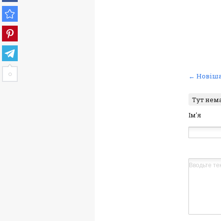
← Новіша
Тут нем
Ім'я