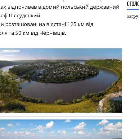
ОГОЛ
ах відпочивав відомий польський державний
зеф Пілсудський.
загруз
и розташовані на відстані 125 км від
ля та 50 км від Чернівців.