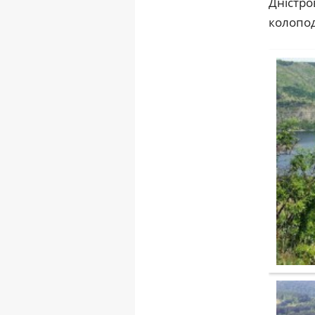
Дністро
колопод