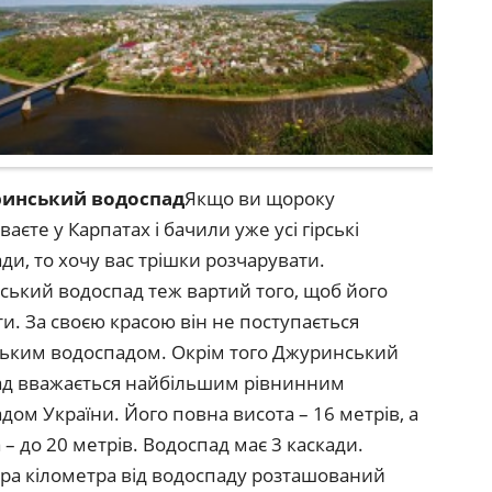
ринський водоспад
Якщо ви щороку
аєте у Карпатах і бачили уже усі гірські
ди, то хочу вас трішки розчарувати.
ький водоспад теж вартий того, щоб його
и. За своєю красою він не поступається
ьким водоспадом. Окрім того Джуринський
ад вважається найбільшим рівнинним
дом України. Його повна висота – 16 метрів, а
– до 20 метрів. Водоспад має 3 каскади.
ора кілометра від водоспаду розташований