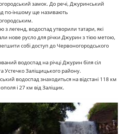
городський замок. До речі, Джуринський
ад по-іншому ще називають
огородським.
єю з легенд, водоспад утворили татари, які
ли нове русло для річки Джурин з тією метою,
егшити собі доступ до Червоногородського
ваний водоспад на річці Джурин біля сіл
та Устечко Заліщицького району.
ький водоспад знаходиться на відстані 118 км
нополя і 27 км від Заліщик.