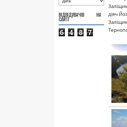
Заліщик
діяч Йо
ВІДВІДУВАЧІВ НА
САЙТІ
Заліщик
Тернопо
6
4
8
7