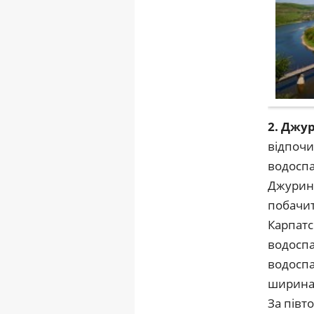
2. Джу
відпочив
водоспа
Джуринс
побачит
Карпатс
водосп
водоспа
ширина 
За півт