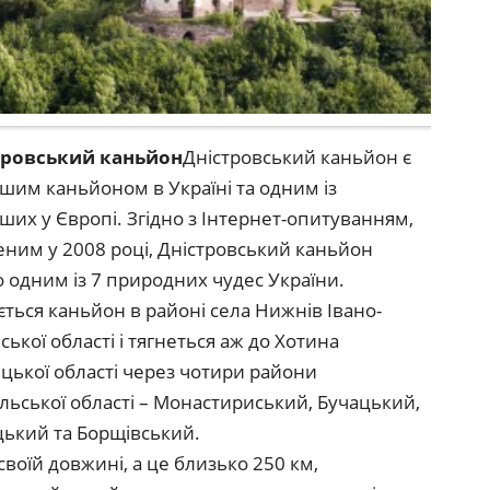
стровський каньйон
Дністровський каньйон є
шим каньйоном в Україні та одним із
ших у Європі. Згідно з Інтернет-опитуванням,
ним у 2008 році, Дністровський каньйон
 одним із 7 природних чудес України.
ться каньйон в районі села Нижнів Івано-
ської області і тягнеться аж до Хотина
цької області через чотири райони
льської області – Монастириський, Бучацький,
ький та Борщівський.
 своїй довжині, а це близько 250 км,