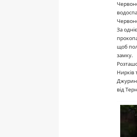
Червоно
водосп
Червон
За одні
прокопа
щоб пол
замку.
Розташо
Нирків 
Джуринс
від Тер