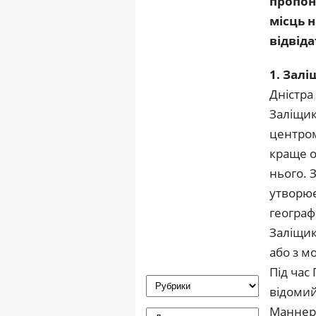
пропон
місць н
відвіда
1. Зал
Дністра
Заліщик
центром
краще о
нього. 
утворює
географ
Заліщик
або з м
Під час
відомий
Маннерг