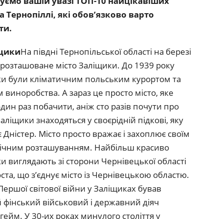
уємо вашій увазі ТОП-10 найцікавіших
а Тернопіллі, які обов’язково варто
ти.
іщики
На півдні Тернопільської області на березі
 розташоване місто Заліщики. До 1939 року
и були кліматичним польським курортом та
 виноробства. А зараз це просто місто, яке
дин раз побачити, аніж сто разів почути про
Заліщики знаходяться у своєрідній підкові, яку
 Дністер. Місто просто вражає і захоплює своїм
ічним розташуванням. Найбільш красиво
и виглядають зі сторони Чернівецької області
оста, що з’єднує місто із Чернівецькою областю.
 Першої світової війни у Заліщиках бував
 фінський військовий і державний діяч
ейм. У 30-их роках минулого століття у