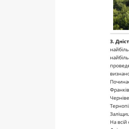
3. Дні
найбіль
найбіль
проведе
визнано
Починає
Франків
Черніве
Тернопі
Заліщиц
На всій