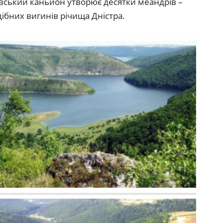
вський каньйон утворює десятки меандрів –
ібних вигинів річища Дністра.