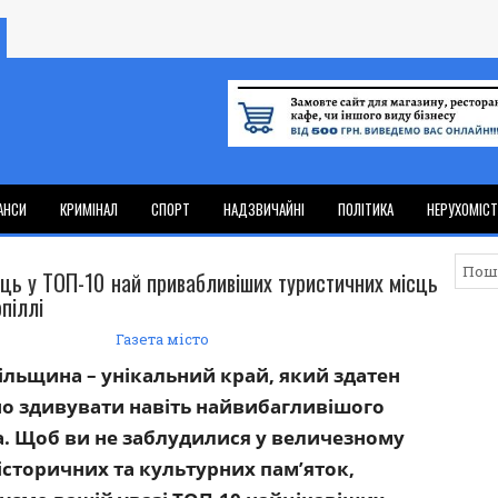
АНСИ
КРИМІНАЛ
СПОРТ
НАДЗВИЧАЙНІ
ПОЛІТИКА
НЕРУХОМІС
ць у ТОП-10 най привабливіших туристичних місць
піллі
Газета місто
ільщина – унікальний край, який здатен
о здивувати навіть найвибагливішого
а. Щоб ви не заблудилися у величезному
історичних та культурних пам’яток,