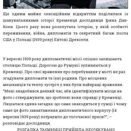
Ще одним майже сенсаційним відкриттям поділилася із
шанувальниками історії Кременця дослідниця Ірина Дан-
Коен. Цього разу вона розплутала історію, у якій особисті
переживання, війна, дипломатія та секретний багаж посла
США у Польщі (1939 року) Ентоні Дрекселя.
У вересні 1939 року дипломатичні місії спішно залишають
столицю Польщі. Дорогою до Румунії зупиняються у
Кременці. Про свої враження про перебування у місті не раз
згадували дипломати та їхні родини. Про місцевих
мешканців та теплу зустріч у них були найкращі враження.
“Мені знадобився деякий час, аби ідентифікувати місця на
фото і стверджувати, що зроблені вони справді у Кременці.
Лишалася єдина загадка: що саме знаходиться у сумці і чому
саме це фото завантаження дипломатичного корпусу (14
вересня 1939 року) потрапило до тогочасної преси?”, –
розповідає дослідниця.
РОЗГАДКА ТАЄМНИЦІ ПРИЙШЛА НЕОЧІКУВАНО