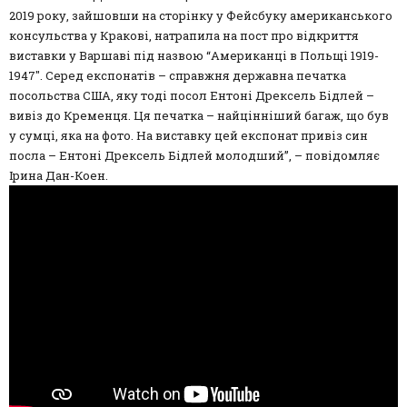
2019 року, зайшовши на сторінку у Фейсбуку американського
консульства у Кракові, натрапила на пост про відкриття
виставки у Варшаві під назвою “Американці в Польщі 1919-
1947″. Серед експонатів – справжня державна печатка
посольства США, яку тоді посол Ентоні Дрексель Бідлей –
вивіз до Кременця. Ця печатка – найцінніший багаж, що був
у сумці, яка на фото. На виставку цей експонат привіз син
посла – Ентоні Дрексель Бідлей молодший”, – повідомляє
Ірина Дан-Коен.