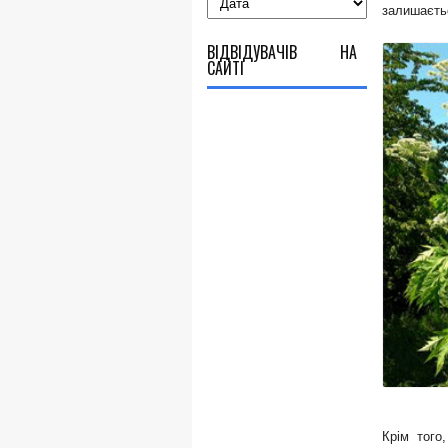
залишаєтьс
ВІДВІДУВАЧІВ НА
САЙТІ
Крім того