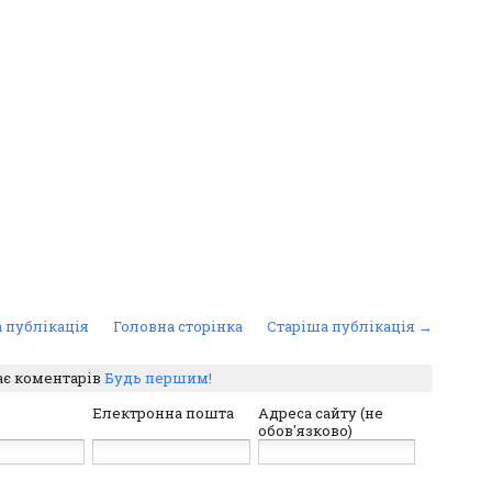
 публікація
Головна сторінка
Старіша публікація →
ає коментарів
Будь першим!
Електронна пошта
Адреса сайту (не
обов'язково)