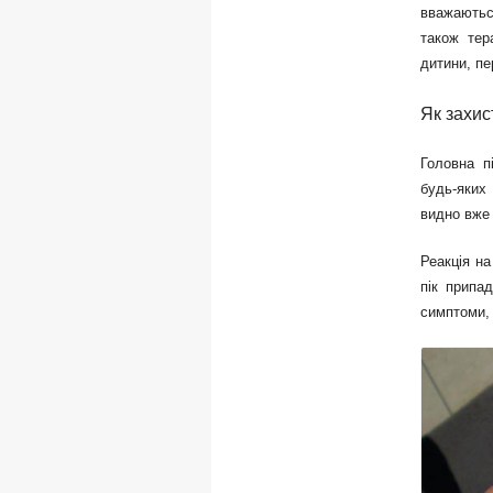
вважаютьс
також тер
дитини, п
Як захис
Головна п
будь-яких
видно вже 
Реакція на
пік припад
симптоми, 