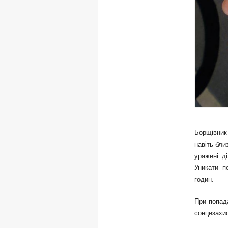
Борщівник
навіть бли
уражені д
Уникати п
годин.
При попада
сонцезахис