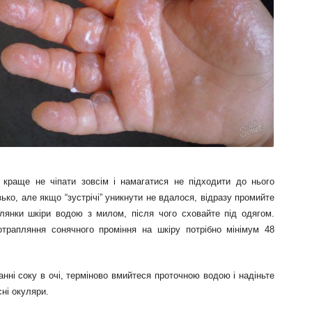
 краще не чіпати зовсім і намагатися не підходити до нього
зько, але якщо “зустрічі” уникнути не вдалося, відразу промийте
ілянки шкіри водою з милом, після чого сховайте під одягом.
отрапляння сонячного проміння на шкіру потрібно мінімум 48
нні соку в очі, терміново вмийтеся проточною водою і надіньте
ні окуляри.