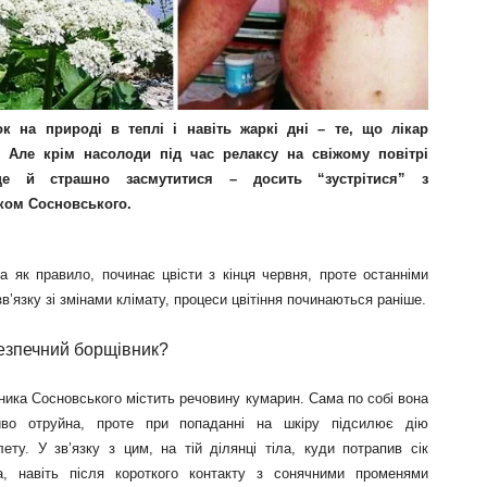
к на природі в теплі і навіть жаркі дні – те, що лікар
. Але крім насолоди під час релаксу на свіжому повітрі
е й страшно засмутитися – досить “зустрітися” з
ком Сосновського.
а як правило, починає цвісти з кінця червня, проте останніми
зв’язку зі змінами клімату, процеси цвітіння починаються раніше.
езпечний борщівник?
ника Сосновського містить речовину кумарин. Сама по собі вона
иво отруйна, проте при попаданні на шкіру підсилює дію
ету. У зв’язку з цим, на тій ділянці тіла, куди потрапив сік
а, навіть після короткого контакту з сонячними променями