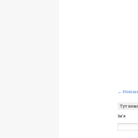
← Новіша
Тут нем
Ім'я