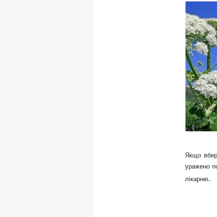
Якщо вбере
уражено по
.
лікарню