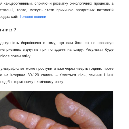
я канцерогенними, сприяючи розвитку онкологічних процесів, а
атогенні, тобто, можуть стати причиною вроджених патологій
ередає сайт
Головні новини
титися?
ідступність борщівника в тому, що сам його сік не провокує
 неприємних відчуттів при попаданні на шкіру. Результат буде
після появи опіку.
 ультрафіолет може проступити вже через чверть години, проте
е на інтервал 30-120 хвилин – з’явиться біль, печіння і інші
подібні термічному і хімічному опіку.