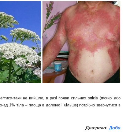
гтися-таки не вийшло, в разі появи сильних опіків (пухирі або
над 1% тіла – площа в долоню і більше) потрібно звернутися в
Джерело:
Доба