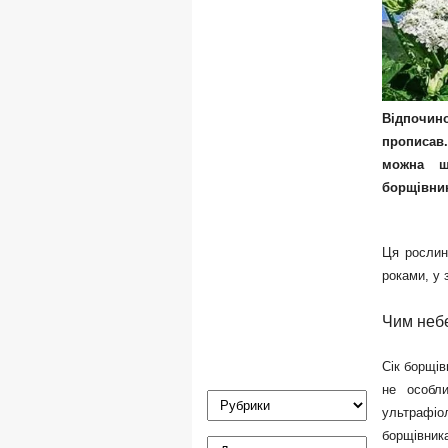
Відпочино
прописав
можна щ
борщівни
Ця рослин
роками, у 
Чим неб
Сік борщів
не особл
ультрафіол
борщівник