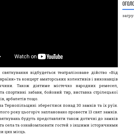
ОГОЛ
загруз
 святкування відбудеться театралізоване дійство «Від
країни» та концерт аматорських колективів і виконавців
ччини. Також діятиме містечко народних ремесел,
та спортивні забави, бойовий тир, виставка стрілецької
ків, арбалетів тощо.
а Тернопільщині збереглися понад 30 замків та їх руїн.
лого року цьогоріч заплановано провести 13 свят замків.
святкувань будуть представляти також дотичні до замків
 та села та ознайомлювати гостей з іншими історичними
и цих місць.