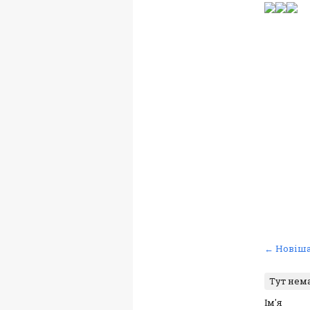
← Новіша
Тут нем
Ім'я