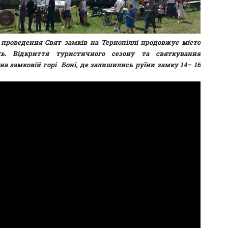
 проведення Свят замків на Тернопіллі продовжує місто
ць. Відкриття туристичного сезону та святкування
а замковій горі Боні, де залишились руїни замку 14– 16