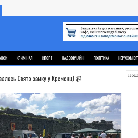
АНСИ
КРИМІНАЛ
СПОРТ
НАДЗВИЧАЙНІ
ПОЛІТИКА
НЕРУХОМІС
увалось Свято замку у Кременці 📹