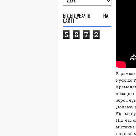
ВІДВІДУВАЧІВ НА
САЙТІ
5
8
7
2
В рамках
Руси до У
Кремене
козацькі 
зброї, лу
Додамо, н
Як і мину
Під час 
містечка
принадам