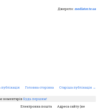
Джерело:
mediator.te.ua
 публікація
Головна сторінка
Старіша публікація →
ає коментарів
Будь першим!
Електронна пошта
Адреса сайту (не