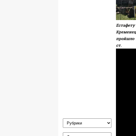
Естафету
Кремене
пройшло н
ст.