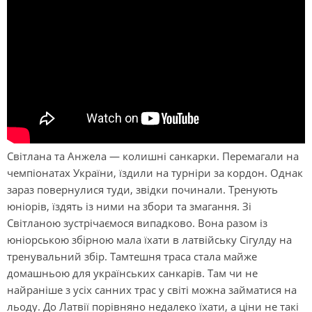
Світлана та Анжела — колишні санкарки. Перемагали на
чемпіонатах України, їздили на турніри за кордон. Однак
зараз повернулися туди, звідки починали. Тренують
юніорів, їздять із ними на збори та змагання. Зі
Світланою зустрічаємося випадково. Вона разом із
юніорською збірною мала їхати в латвійську Сігулду на
тренувальний збір. Тамтешня траса стала майже
домашньою для українських санкарів. Там чи не
найраніше з усіх санних трас у світі можна займатися на
льоду. До Латвії порівняно недалеко їхати, а ціни не такі