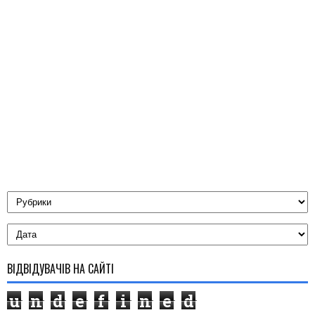
ВІДВІДУВАЧІВ НА САЙТІ
u
n
d
e
f
i
n
e
d