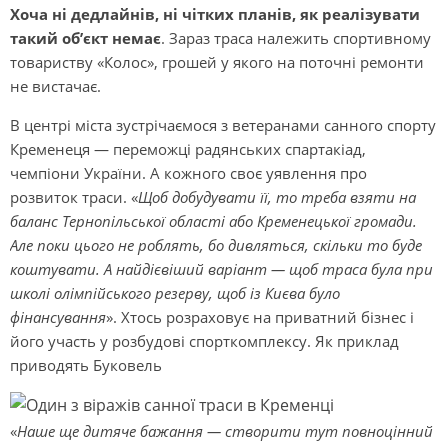
Хоча ні дедлайнів, ні чітких планів, як реалізувати
такий об’єкт немає
. Зараз траса належить спортивному
товариству «Колос», грошей у якого на поточні ремонти
не вистачає.
В центрі міста зустрічаємося з ветеранами санного спорту
Кременеця — переможці радянських спартакіад,
чемпіони України. А кожного своє уявлення про
розвиток траси. «
Щоб добудувати її, то треба взяти на
баланс Тернопільської області або Кременецької громади.
Але поки цього не роблять, бо дивляться, скільки то буде
коштувати. А найдієвіший варіант — щоб траса була при
школі олімпійського резерву, щоб із Києва було
фінансування
». Хтось розраховує на приватний бізнес і
його участь у розбудові спорткомплексу. Як приклад
приводять Буковель
«
Наше ще дитяче бажання — створити тут повноцінний