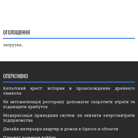
ОГОЛОШЕННЯ
загрузка...
ОПЕРАТИВНО
Кельтский крест: история и происхождение древнего
символа
Як автоматизація ресторану допомагає скоротити втрати та
підвищити прибуток
Модернізація приводних систем: як знизити енерговитрати
підприємства
Дизайн интерьера квартир и домов в Одессе и области
Парсинг номеров вайбер