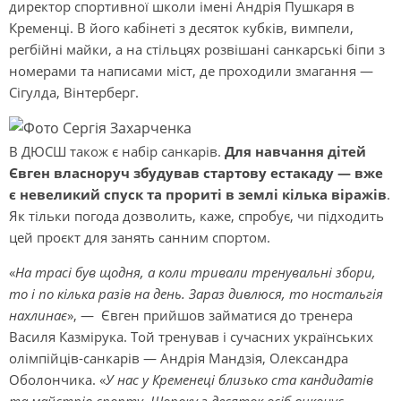
директор спортивної школи імені Андрія Пушкаря в
Кременці. В його кабінеті з десяток кубків, вимпели,
регбійні майки, а на стільцях розвішані санкарські біпи з
номерами та написами міст, де проходили змагання —
Сігулда, Вінтерберг.
В ДЮСШ також є набір санкарів.
Для навчання дітей
Євген власноруч збудував стартову естакаду — вже
є невеликий спуск та прориті в землі кілька віражів
.
Як тільки погода дозволить, каже, спробує, чи підходить
цей проєкт для занять санним спортом.
«
На трасі був щодня, а коли тривали тренувальні збори,
то і по кілька разів на день. Зараз дивлюся, то ностальгія
нахлинає
», — Євген прийшов займатися до тренера
Василя Казмірука. Той тренував і сучасних українських
олімпійців-санкарів — Андрія Мандзія, Олександра
Оболончика. «
У нас у Кременеці близько ста кандидатів