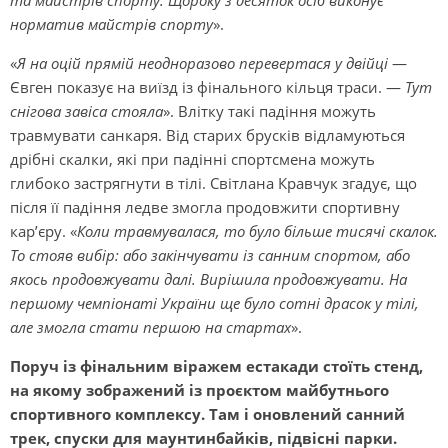
та майстрів спорту. Щороку з десяток осіб виконує
норматив майстрів спорту
».
«
Я на оцій прямій неодноразово перевертася у двійці
—
Євген показує на виїзд із фінального кільця траси. —
Тут
снігова завіса стояла
». Влітку такі падіння можуть
травмувати санкаря. Від старих брусків відламуються
дрібні скалки, які при падінні спортсмена можуть
глибоко застрягнути в тілі. Світлана Кравчук згадує, що
після її падіння ледве змогла продовжити спортивну
кар’єру. «
Коли травмувалася, то було більше тисячі скалок.
То стояв вибір: або закінчувати із санним спортом, або
якось продовжувати далі. Вирішила продовжувати. На
першому чемпіонаті України ще було сотні драсок у тілі,
але змогла стати першою на стартах
».
Поруч із фінальним віражем естакади стоїть стенд,
на якому зображений із проєктом майбутнього
спортивного комплексу. Там і оновлений санний
трек, спуски для маунтинбайків, підвісні парки.