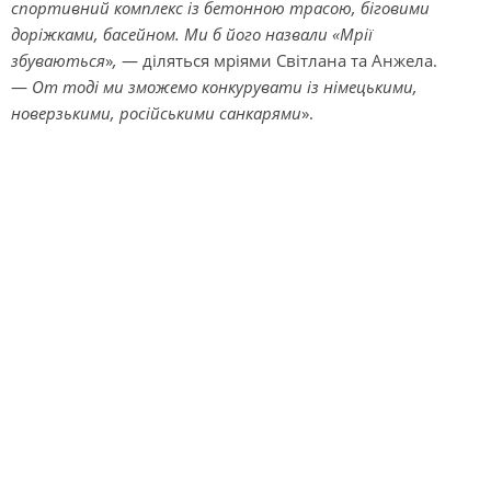
спортивний комплекс із бетонною трасою, біговими
доріжками, басейном. Ми б його назвали «Мрії
збуваються
»
,
— діляться мріями Світлана та Анжела.
—
От тоді ми зможемо конкурувати із німецькими,
новерзькими, російськими санкарями
».