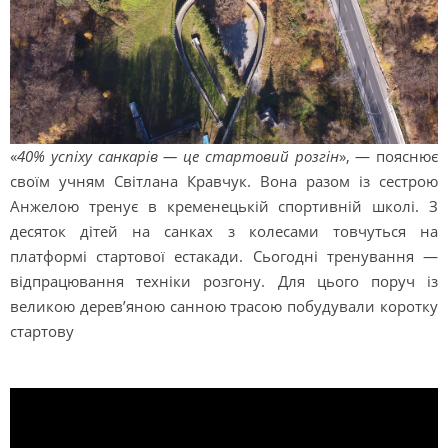
«
40% успіху санкарів — це стартовий розгін
», — пояснює
своїм учням Світлана Кравчук. Вона разом із сестрою
Анжелою тренує в кременецькій спортивній школі. З
десяток дітей на санках з колесами товчуться на
платформі стартової естакади. Сьогодні тренування —
відпрацювання техніки розгону. Для цього поруч із
великою дерев’яною санною трасою побудували коротку
стартову