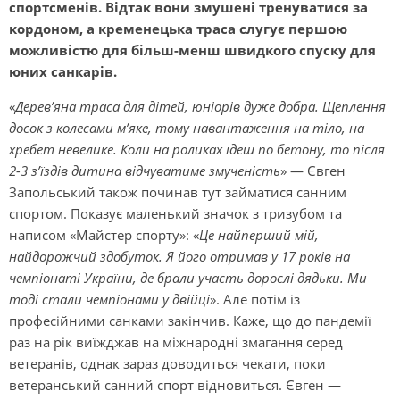
спортсменів. Відтак вони змушені тренуватися за
кордоном, а кременецька траса слугує першою
можливістю для більш-менш швидкого спуску для
юних санкарів.
«
Дерев’яна траса для дітей, юніорів дуже добра. Щеплення
досок з колесами м’яке, тому навантаження на тіло, на
хребет невелике. Коли на роликах їдеш по бетону, то після
2-3 з’їздів дитина відчуватиме змученість
» — Євген
Запольський також починав тут займатися санним
спортом. Показує маленький значок з тризубом та
написом «Майстер спорту»: «
Це найперший мій,
найдорожчий здобуток. Я його отримав у 17 років на
чемпіонаті України, де брали участь дорослі дядьки. Ми
тоді стали чемпіонами у двійці
». Але потім із
професійними санками закінчив. Каже, що до пандемії
раз на рік виїжджав на міжнародні змагання серед
ветеранів, однак зараз доводиться чекати, поки
ветеранський санний спорт відновиться. Євген —