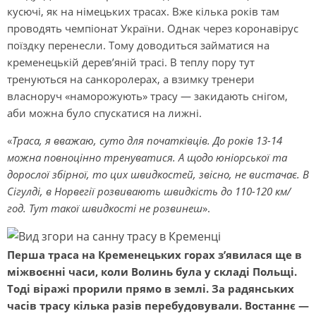
кусючі, як на німецьких трасах. Вже кілька років там
проводять чемпіонат України. Однак через коронавірус
поїздку перенесли. Тому доводиться займатися на
кременецькій дерев’яній трасі. В теплу пору тут
тренуються на санкоролерах, а взимку тренери
власноруч «наморожують» трасу — закидають снігом,
аби можна було спускатися на лижні.
«
Траса, я вважаю, суто для початківців. До років 13-14
можна повноцінно тренуватися. А щодо юніорської та
дорослої збірної, то цих швидкостей, звісно, не вистачає. В
Сігулді, в Норвегії розвивають швидкість до 110-120 км/
год. Тут такої швидкості не розвинеш
».
Перша траса на Кременецьких горах з’явилася ще в
міжвоєнні часи, коли Волинь була у складі Польщі.
Тоді віражі прорили прямо в землі. За радянських
часів трасу кілька разів перебудовували. Востаннє —