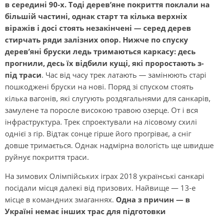
в середині 90-х. Тоді дерев’яне покриття поклали на
більшій частині, однак старт та кілька верхніх
віражів і досі стоять незакінчені — серед дерев
стирчать ряди залізних опор. Нижче по спуску
дерев’яні бруски ледь тримаються каркасу: десь
прогнили, десь їх відбили кущі, які проростають з-
під траси
. Час від часу трек латають — замінюють старі
пошкоджені бруски на нові. Поряд зі спуском стоять
кілька вагонів, які слугують роздягальнями для санкарів,
замулене та поросле високою травою озерце. От і вся
інфраструктура. Трек спроектували на лісовому схилі
однієї з гір. Відтак сонце гірше його прогріває, а сніг
довше тримається. Однак надмірна вологість ще швидше
руйнує покриття траси.
На зимових Олімпійських іграх 2018 українські санкарі
посідали місця далекі від призових. Найвище — 13-е
місце в командних змаганнях.
Одна з причин — в
Україні немає інших трас для підготовки