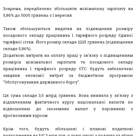
Зокрема, передбачено збільшити мінімальну зарплату на
5,86% до 5000 гривень з 1 вересня.
Також збільшуються видатки на підвищення розміру
посадового окладу працівника 1 тарифного розряду Єдиної
тарифної сітки. Його розмір складе 2225 гривень (підвищення
складе 5,86%).
Додаткові витрати на оплату праці у зв'язку з підвищенням
розмірів мінімальної зарплати та посадового окладу
працівника 1 тарифного розряду ЄТС будуть забезпечені
завдяки економії витрат за бюджетною програмою
"Обслуговування державного боргу".
Ця сума складе 3,5 млрд гривень. Вона виникла у зв'язку з
відхиленням фактичного курсу національної валюти по
відношенню до іноземних валют у порівнянні з
прогнозними курсом.
Крім того, будуть збільшені і планові податкові
надходження на 541,3 млн грн, у тому числі з податку та збору