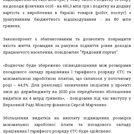
на доходи фізичних осіб - на 461,3 млн грн і податку на додану
вартість з вироблених в Україні товарів (робіт, послуг) з
урахуванням бюджетного відшкодування - на 80 млн
гривень.
Законопроект є збалансованим та дозволить покращити
якість життя громадян за рахунок підняття рівня доходів
працюючого населення, повідомляє "Урядовий портал".
«Водночас буде збережено співвідношення між розмірами
посадового окладу працівника I тарифного розряду ЄТС та
мінімальною заробітною платою, що склалося у поточному
році ‒ 44,5%. Для реалізації зазначених ініціатив у проекті
змін до держбюджету на 2020 рік передбачено збільшення
видатків на 4 млрд гривень», - повідомив під час виступу у
Верховній Раді Міністр фінансів Сергій Марченко.
Збільшення видатків на виплату підвищених розмірів
мінімальної заробітної плати та посадового окладу
працівника I тарифного розряду ЄТС буде здійснено: