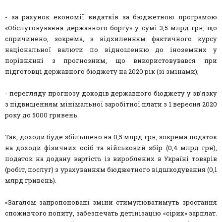
- за рахунок економії видатків за бюджетною програмою
«Обслуговування державного боргу» у сумі 3,5 млрд грн, що
спричинено, зокрема, з відхиленням фактичного курсу
національної валюти по відношенню до іноземних у
порівнянні з прогнозним, що використовувався при
підготовці державного бюджету на 2020 рік (зі змінами);
- перегляду прогнозу доходів державного бюджету у зв’язку
з підвищенням мінімальної заробітної плати з 1 вересня 2020
року до 5000 гривень.
Так, доходи буде збільшено на 0,5 млрд грн, зокрема податок
на доходи фізичних осіб та військовий збір (0,4 млрд грн),
податок на додану вартість із вироблених в Україні товарів
(робіт, послуг) з урахуванням бюджетного відшкодування (0,1
млрд гривень).
«Загалом запропоновані зміни стимулюватимуть зростання
споживчого попиту, забезпечать детінізацію «сірих» зарплат.