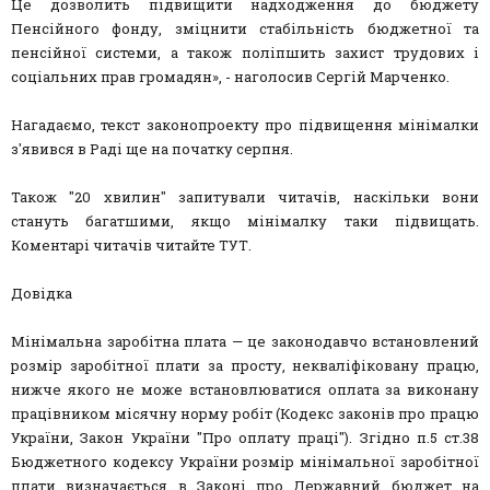
Це дозволить підвищити надходження до бюджету
Пенсійного фонду, зміцнити стабільність бюджетної та
пенсійної системи, а також поліпшить захист трудових і
соціальних прав громадян», - наголосив Сергій Марченко.
Нагадаємо, текст законопроекту про підвищення мінімалки
з'явився в Раді ще на початку серпня.
Також "20 хвилин" запитували читачів, наскільки вони
стануть багатшими, якщо мінімалку таки підвищать.
Коментарі читачів читайте ТУТ.
Довідка
Мінімальна заробітна плата — це законодавчо встановлений
розмір заробітної плати за просту, некваліфіковану працю,
нижче якого не може встановлюватися оплата за виконану
працівником місячну норму робіт (Кодекс законів про працю
України, Закон України "Про оплату праці"). Згідно п.5 ст.38
Бюджетного кодексу України розмір мінімальної заробітної
плати визначається в Законі про Державний бюджет на