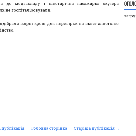
ОГОЛ
ла до медзакладу і шестирічна пасажирка скутера.
их не госпіталізовували.
загруз
відібрали взірці крові для перевірки на вміст алкоголю.
ідство.
 публікація
Головна сторінка
Старіша публікація →