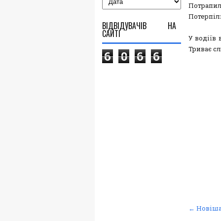
Потрапи
Потерпіл
ВІДВІДУВАЧІВ НА
САЙТІ
У водіїв 
Триває сл
6
0
6
6
← Новіша