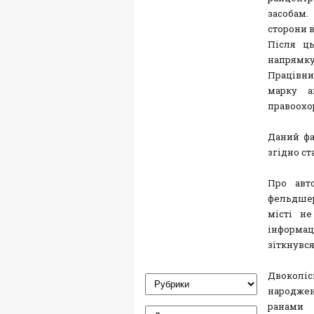
засобам.
сторони 
Після ць
напрямку
Працівни
марку а
правоохо
Даний фа
згідно ст
Про авт
фельдшер
місті н
інформац
зіткнувся
Двоколі
народжен
ранами 