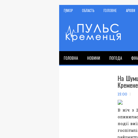
ГУМОР
ОБЛАСТЬ
ГОЛОВНЕ
АРХІВИ
ГОЛОВНА
НОВИНИ
ПОГОДА
ФІН
На Шумщ
Кремене
15:00
В ніч з 
опинилас
події ви
госпіталі
райцент