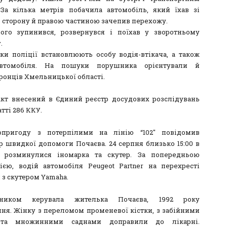
 За кілька метрів побачила автомобіль, який їхав зі
в сторону й правою частиною зачепив перехожу.
ого зупинився, розвернувся і поїхав у зворотньому
.
ки поліції встановлюють особу водія-втікача, а також
втомобіля. На пошуки порушника орієнтували й
ронців Хмельницької області.
кт внесений в Єдиний реєстр досудових розслідувань
атті 286 ККУ.
опригоду з потерпілими на лінію “102″ повідомив
 швидкої допомоги Почаєва. 24 серпня близько 15:00 в
е розминулися іномарка та скутер. За попередньою
ією, водій автомобіля Peugeot Partner на перехресті
 з скутером Yamaha.
сником керувала жителька Почаєва, 1992 року
ня. Жінку з переломом променевої кістки, з забійними
та множинними саднами доправили до лікарні.