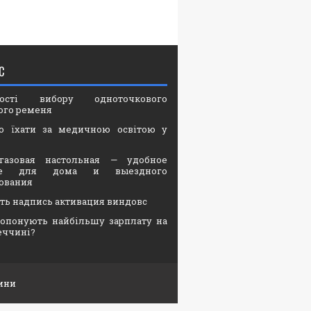
С
вості вибору одноточкового
ого ременя
о їхати за медичною освітою у
газовая настольная — удобное
ие для дома и выездного
ования
ать надпись активация виндовс
опонують найбільшу зарплату на
еччині?
ини