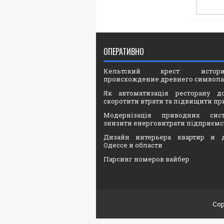
ОПЕРАТИВНО
Кельтский крест: ист
происхождение древнего символа
Як автоматизація ресторану д
скоротити втрати та підвищити пр
Модернізація приводних сис
знизити енерговитрати підприємс
Дизайн интерьера квартир и 
Одессе и области
Парсинг номеров вайбер
Cop