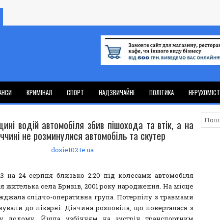
АНСИ
КРИМІНАЛ
СПОРТ
НАДЗВИЧАЙНІ
ПОЛІТИКА
НЕРУХОМІС
ині водій автомобіля збив пішохода та втік, а на
ччині не розминулися автомобіль та скутер
dosie102.te.ua
23 на 24 серпня близько 2:20 під колесами автомобіля
я жителька села Бриків, 2001 року народження. На місце
їжджала слідчо-оперативна група. Потерпілу з травмами
зували до лікарні. Дівчина розповіла, що поверталася з
ру додому. Йшла узбіччям на зустріч транспортним