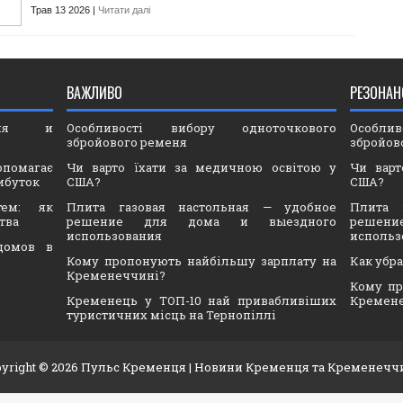
Трав 13 2026 |
Читати далі
ВАЖЛИВО
РЕЗОНАН
ория и
Особливості вибору одноточкового
Особли
збройового ременя
збройов
опомагає
Чи варто їхати за медичною освітою у
Чи варт
ибуток
США?
США?
тем: як
Плита газовая настольная — удобное
Плита 
тва
решение для дома и выездного
решен
использования
использ
домов в
Кому пропонують найбільшу зарплату на
Как убр
Кременеччині?
Кому пр
Кременець у ТОП-10 най привабливіших
Кремен
туристичних місць на Тернопіллі
yright ©
2026
Пульс Кременця
| Новини Кременця та Кременечч