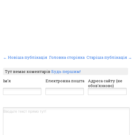
← Новіша публікація
Головна сторінка
Старіша публікація →
Тут немає коментарів
Будь першим!
Ім'я
Електронна пошта
Адреса сайту (не
обов'язково)