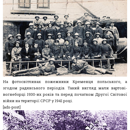
На фотосвітлинах пожежники Кременця польського, а
згодом радянського періодів. Такий вигляд мали вартові-
вогнеборці 1930-их років та перед початком Другої Світової
війни на території СРСР у 1941 році.
[ads-post]