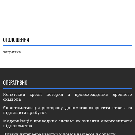
ОГОЛОШЕННЯ
загрузка...
ОПЕРАТИВНО
Кельтский крест: история и происхождение древнего
символа
Як автоматизація ресторану допомагає скоротити втрати та
підвищити прибуток
Модернізація приводних систем: як знизити енерговитрати
підприємства
Дизайн интерьера квартир и домов в Одессе и области