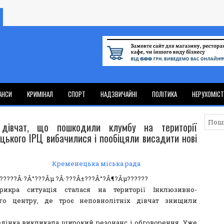
АНСИ
КРИМІНАЛ
СПОРТ
НАДЗВИЧАЙНІ
ПОЛІТИКА
НЕРУХОМІС
 дівчат, що пошкодили клумбу на території
цького ІРЦ вибачилися і пообіцяли висадити нові
Кременецька міська рада
рикра ситуація сталася на території Інклюзивно-
ого центру, де троє неповнолітніх дівчат знищили
едінка викликала широкий резонанс і обговорення. Уже