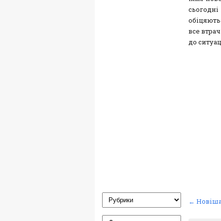
сьогодні
обіцяють
все втрач
до ситуац
← Новіша