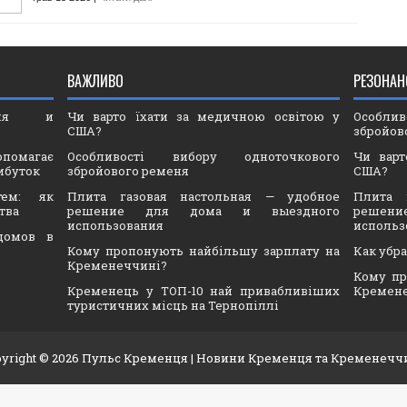
ВАЖЛИВО
РЕЗОНАН
ория и
Чи варто їхати за медичною освітою у
Особли
США?
збройов
опомагає
Особливості вибору одноточкового
Чи варт
ибуток
збройового ременя
США?
тем: як
Плита газовая настольная — удобное
Плита 
тва
решение для дома и выездного
решен
использования
использ
домов в
Кому пропонують найбільшу зарплату на
Как убр
Кременеччині?
Кому пр
Кременець у ТОП-10 най привабливіших
Кремен
туристичних місць на Тернопіллі
yright ©
2026
Пульс Кременця
| Новини Кременця та Кременечч