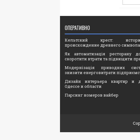
ОПЕРАТИВНО
Кельтский крест: ист
происхождение древнего символа
Як автоматизація ресторану д
скоротити втрати та підвищити пр
Модернізація приводних сис
знизити енерговитрати підприємс
Дизайн интерьера квартир и 
Одессе и области
Парсинг номеров вайбер
Cop