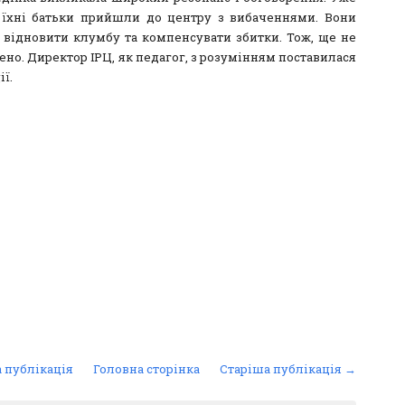
 їхні батьки прийшли до центру з вибаченнями. Вони
 відновити клумбу та компенсувати збитки. Тож, ще не
ено. Директор ІРЦ, як педагог, з розумінням поставилася
ії.
 публікація
Головна сторінка
Старіша публікація →