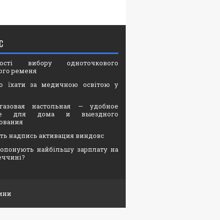
С
вості вибору одноточкового
ого ременя
о їхати за медичною освітою у
газовая настольная — удобное
ие для дома и выездного
ования
ать надпись активация виндовс
опонують найбільшу зарплату на
еччині?
ини