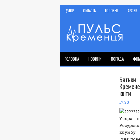
ГУМОР
ОБЛАСТЬ
ГОЛОВНЕ
АРХІВИ
ГОЛОВНА
НОВИНИ
ПОГОДА
ФІН
Батьки
Кремене
квіти
17:30
Учора п
Ресурсн
клумбу.
Їхня пов