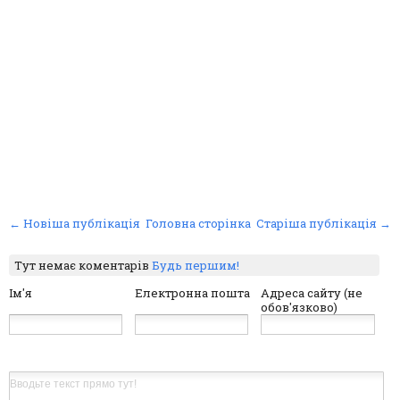
← Новіша публікація
Головна сторінка
Старіша публікація →
Тут немає коментарів
Будь першим!
Ім'я
Електронна пошта
Адреса сайту (не
обов'язково)