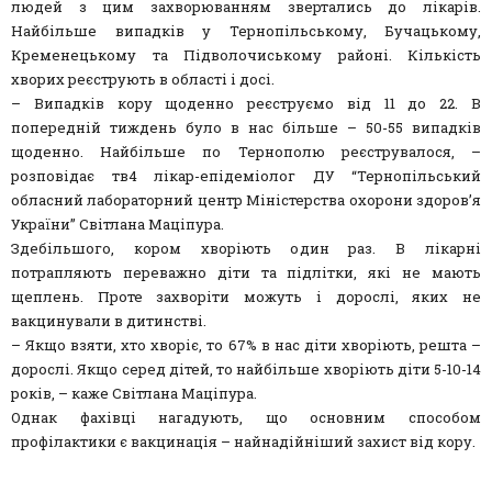
людей з цим захворюванням звертались до лікарів.
Найбільше випадків у Тернопільському, Бучацькому,
Кременецькому та Підволочиському районі. Кількість
хворих реєструють в області і досі.
– Випадків кору щоденно реєструємо від 11 до 22. В
попередній тиждень було в нас більше – 50-55 випадків
щоденно. Найбільше по Тернополю реєструвалося, –
розповідає тв4 лікар-епідеміолог ДУ “Тернопільський
обласний лабораторний центр Міністерства охорони здоров’я
України” Світлана Маціпура.
Здебільшого, кором хворіють один раз. В лікарні
потрапляють переважно діти та підлітки, які не мають
щеплень. Проте захворіти можуть і дорослі, яких не
вакцинували в дитинстві.
– Якщо взяти, хто хворіє, то 67% в нас діти хворіють, решта –
дорослі. Якщо серед дітей, то найбільше хворіють діти 5-10-14
років, – каже Світлана Маціпура.
Однак фахівці нагадують, що основним способом
профілактики є вакцинація – найнадійніший захист від кору.