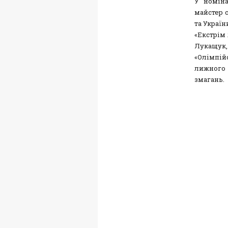
У номіна
майстер с
та Україн
«Екстрім
Лукащук, 
«Олімпій
лижного 
змагань.