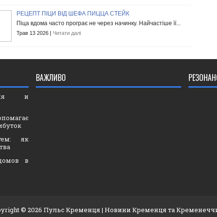
РЕЦЕПТ ПІЦИ ВІД ШЕФА ПИЦЦА СТЕЙК
Піца вдома часто програє не через начинку. Найчастіше її...
Трав 13 2026 |
Читати далі
ВАЖЛИВО
РЕЗОНАН
ория и
опомагає
ибуток
тем: як
тва
домов в
yright ©
2026
Пульс Кременця
| Новини Кременця та Кременечч