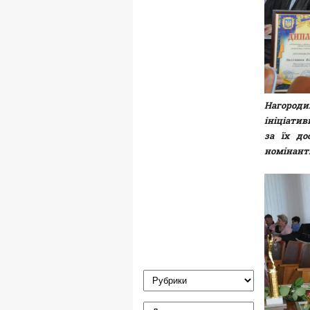
Нагороди
ініціатив
за їх до
номінант