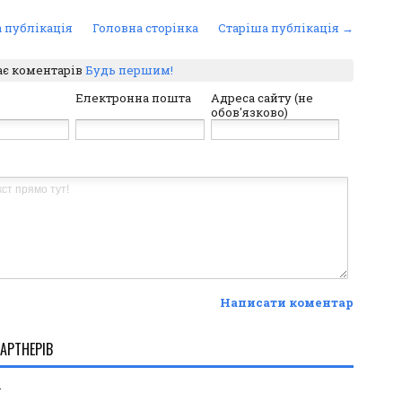
 публікація
Головна сторінка
Старіша публікація →
ає коментарів
Будь першим!
Електронна пошта
Адреса сайту (не
обов'язково)
Написати коментар
АРТНЕРІВ
.