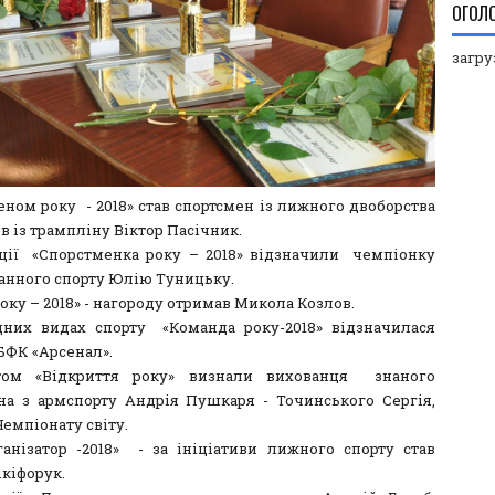
ОГОЛ
загруз
еном року - 2018» став спортсмен із лижного двоборства
в із трампліну Віктор Пасічник.
ції «Спорстменка року – 2018» відзначили чемпіонку
санного спорту Юлію Туницьку.
оку – 2018» - нагороду отримав Микола Козлов.
них видах спорту «Команда року-2018» відзначилася
БФК «Арсенал».
том «Відкриття року» визнали вихованця знаного
на з армспорту Андрія Пушкаря - Точинського Сергія,
емпіонату світу.
ганізатор -2018» - за ініціативи лижного спорту став
ікіфорук.