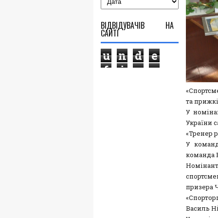
ВІДВІДУВАЧІВ НА
САЙТІ
u
n
d
e
f
i
n
e
d
«Спортсм
та прижкі
У номіна
України 
«Тренер р
У команд
команда 
Номінан
спортсме
призера Ч
«Спортор
Василь Н