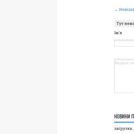
← Новіша
Тут нем
Ім'я
НОВИНИ П
загрузка..