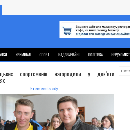
АНСИ
КРИМІНАЛ
СПОРТ
НАДЗВИЧАЙНІ
ПОЛІТИКА
НЕРУХОМІС
ецьких спортсменів нагородили у дев’яти
іях
kremenets city