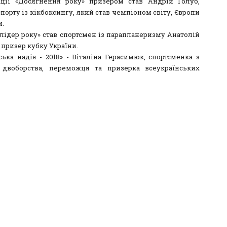
ції «Досягнення року» призером став Андрій Голуб,
порту із кікбоксингу, який став чемпіоном світу, Європи
и.
 лідер року» став спортсмен із парапланеризму Анатолій
призер кубку України.
ська надія - 2018» - Віталіна Герасимюк, спортсменка з
двоборства, переможця та призерка всеукраїнських