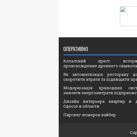
ОПЕРАТИВНО
Кельтский крест: ист
происхождение древнего символа
Як автоматизація ресторану д
скоротити втрати та підвищити пр
Модернізація приводних сис
знизити енерговитрати підприємс
Дизайн интерьера квартир и 
Одессе и области
Парсинг номеров вайбер
Cop