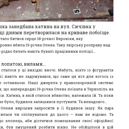
ка занедбана хатина на вул. Сичівка у
і днями перетворилася на криваве побоїще.
тало битися серце 18-річної Вероніки, яку
овно вбила 19-річна Олена. Таку звірську розправу над
рідко бачать навіть бувалі працівники поліції…
 лопатою, вилами…
сталося у ці вихідні вночі. Мабуть, ніхто із фігурантів
рії навіть не задумувався, що саме ця ніч для когось із
е останньою. Наші джерела у правоохоронній системі
, що напередодні 19-річна Олена поїхала в Тернопіль на
ів. Хатина, в якій сталося вбивство, належала їй. Та поки
не було, будинок залишився пустувати. Та ненадовго…
Олени вирішив запросити в її будинок іншу. Як пара
илася чи спілкувалася до цього – нам не відомо. Та
що хлопець, аби дістатися помешкання своєї офіційної
и, був змушений розбити вікно. Не обійшлося в цій