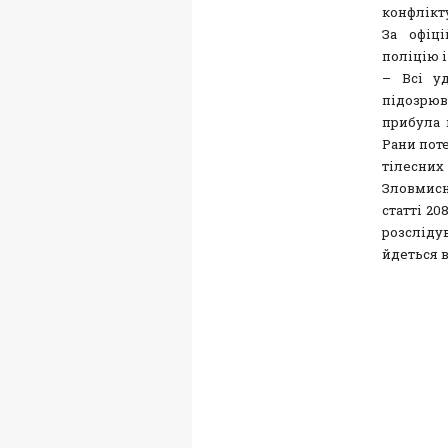
конфлікт
За офіц
поліцію і
– Всі у
підозрюв
прибула 
Рани пот
тілесни
Зловмисн
статті 2
розсліду
йдеться в