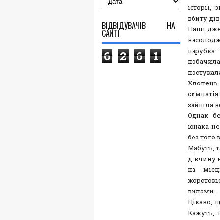
історії, 
вбиту ді
ВІДВІДУВАЧІВ НА
Наші джер
САЙТІ
насолодж
парубка 
6
2
6
1
побачила
постукала
Хлопець 
симпаті
зайшла вс
Однак бе
юнака не
без того 
Мабуть, т
дівчину 
на місц
жорстокі
вилами…
Цікаво, 
Кажуть, 