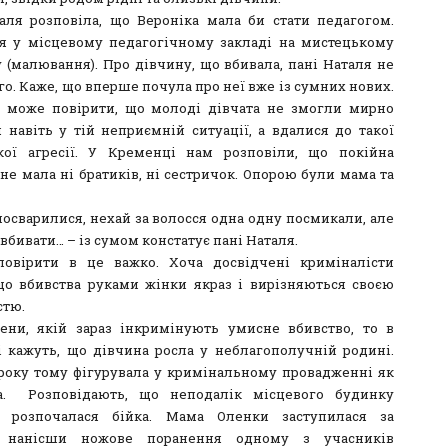
аля розповіла, що Вероніка мала би стати педагогом.
я у місцевому педагогічному закладі на мистецькому
 (малювання). Про дівчину, що вбивала, пані Наталя не
го. Каже, що вперше почула про неї вже із сумних нових.
 може повірити, що молоді дівчата не змогли мирно
я навіть у тій неприємній ситуації, а вдалися до такої
ої агресії. У Кременці нам розповіли, що покійна
не мала ні братиків, ні сестричок. Опорою були мама та
посварилися, нехай за волосся одна одну посмикали, але
вбивати… – із сумом констатує пані Наталя.
повірити в це важко. Хоча досвідчені криміналісти
що вбивства руками жінки якраз і вирізняються своєю
стю.
ни, якій зараз інкримінують умисне вбивство, то в
 кажуть, що дівчина росла у неблагополучній родині.
року тому фігурувала у кримінальному провадженні як
ла. Розповідають, що неподалік місцевого будинку
и розпочалася бійка. Мама Оленки заступилася за
, нанісши ножове поранення одному з учасників