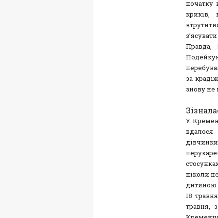
початку 
криків,
втрутити
з’ясувати 
Правда,
Подейкую
перебував
за крадіж
знову не
Зізнала
У Кремен
вдалося
дівчинки
перукаре
стосунка
ніколи не
дитиною.
18 травн
травня, 
Кременця,