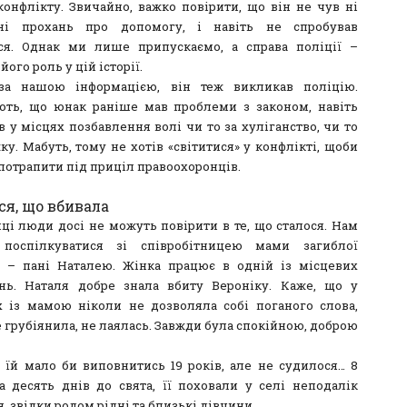
конфлікту. Звичайно, важко повірити, що він не чув ні
 ні прохань про допомогу, і навіть не спробував
ся. Однак ми лише припускаємо, а справа поліції –
його роль у цій історії.
 за нашою інформацією, він теж викликав поліцію.
ть, що юнак раніше мав проблеми з законом, навіть
 у місцях позбавлення волі чи то за хуліганство, чи то
ку. Мабуть, тому не хотів «світитися» у конфлікті, щоби
 потрапити під приціл правоохоронців.
ся, що вбивала
ці люди досі не можуть повірити в те, що сталося. Нам
 поспілкуватися зі співробітницею мами загиблої
 – пані Наталею. Жінка працює в одній із місцевих
нь. Наталя добре знала вбиту Вероніку. Каже, що у
х із мамою ніколи не дозволяла собі поганого слова,
 грубіянила, не лаялась. Завжди була спокійною, доброю
я їй мало би виповнитись 19 років, але не судилося… 8
за десять днів до свята, її поховали у селі неподалік
 звідки родом рідні та близькі дівчини.