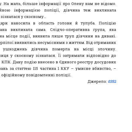
у. На жаль, більше інформації про Олену нам не відомо.
ійною інформацією поліції, дівчина теж викликала
 зізналася у скоєному…
дари наносила в область голови й тулуба. Поліцію
ана викликала сама. Слідчо-оперативна група, яка
на місце події, виявила лише труп дівчини на дивані.
ерпілої виявились несумісними з життям. Від отриманих
х ушкоджень дівчина померла на місці злочину.
иця у скоєному зізналася. Її затримали відповідно до
08 КПК. Дану подію внесено в Єдиного реєстру досудових
вань за статтею 115 частина 1 ККУ – умисне вбивство, –
 офіційному повідомленні поліції.
Джерело:
0352