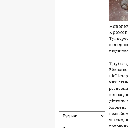
Невелич
Кременц
Тут перес
холоднокр
людиною 
Трубою,
Вбивство 
цієї істо
них стан
розповіли
кілька дн
дівчини 
Хлопець 
познайом
знаємо, 
половинк