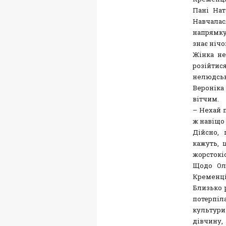
Пані Нат
Навчалас
напрямку
знає нічо
Жінка не
розійтис
нелюдськ
Вероніка 
вітчим.
– Нехай 
ж навіщо 
Дійсно, 
кажуть, 
жорстокі
Щодо Оле
Кременці
Близько 
потерпі
культур
дівчину