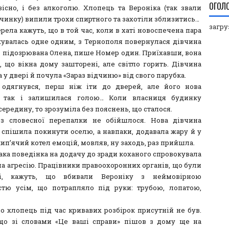
ОГОЛ
звісно, і без алкоголю. Хлопець та Вероніка (так звали
вчинку) випили трохи спиртного та захотіли зблизитись…
загруз
ела кажуть, що в той час, коли в хаті новоспечена пара
увалась одне одним, з Тернополя повернулася дівчина
– підозрювана Олена, пише Номер один. Приїхавши, вона
, що вікна дому зашторені, але світло горить. Дівчина
 у двері й почула «Зараз відчиню» від свого парубка.
одягнувся, перш ніж іти до дверей, але його нова
я так і залишилася голою… Коли власниця будинку
ередину, то зрозуміла без пояснень, що сталося.
з словесної перепалки не обійшлося. Нова дівчина
 спішила покинути оселю, а навпаки, додавала жару й у
кип’ячий котел емоцій, мовляв, ну заходь, раз прийшла.
ака поведінка на додачу до зради коханого спровокувала
на агресію. Працівники правоохоронних органів, що були
і, кажуть, що вбивали Вероніку з неймовірною
стю усім, що потрапляло під руки: трубою, лопатою,
що хлопець під час кривавих розбірок присутній не був.
що зі словами «Це ваші справи» пішов з дому ще на