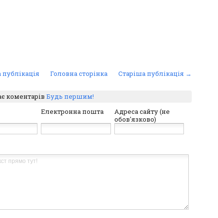
 публікація
Головна сторінка
Старіша публікація →
ає коментарів
Будь першим!
Електронна пошта
Адреса сайту (не
обов'язково)