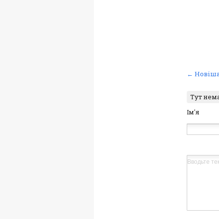
← Новіша
Тут нем
Ім'я