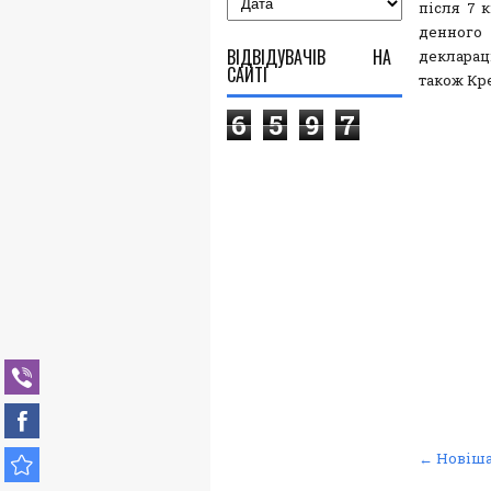
після 7 
денного
ВІДВІДУВАЧІВ НА
декларац
САЙТІ
також Кре
6
5
9
7
← Новіша