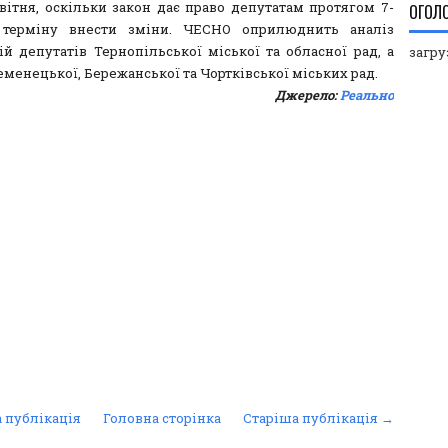
квітня, оскільки закон дає право депутатам протягом 7-
ОГОЛ
 терміну внести зміни. ЧЕСНО оприлюднить аналіз
ій депутатів Тернопільської міської та обласної рад, а
загруз
менецької, Бережанської та Чортківської міських рад.
Джерело:
Реально
 публікація
Головна сторінка
Старіша публікація →