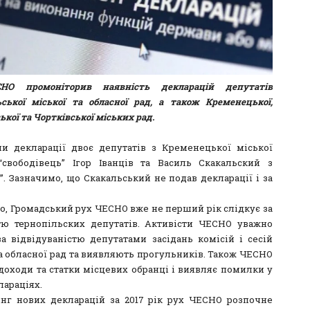
НО промоніторив наявність декларацій депутатів
ьської міської та обласної рад, а також Кременецької,
кої та Чортківської міських рад.
и декларації двоє депутатів з Кременецької міської
свободівець” Ігор Іванців та Василь Скакальский з
”. Зазначимо, що Скакальський не подав декларації і за
о, Громадський рух ЧЕСНО вже не перший рік слідкує за
тю тернопільских депутатів. Активісти ЧЕСНО уважно
за відвідуваністю депутатами засідань комісій і сесій
та обласної рад та виявляють прогульників. Також ЧЕСНО
 доходи та статки місцевих обранці і виявляє помилки у
лараціях.
нг нових декларацій за 2017 рік рух ЧЕСНО розпочне