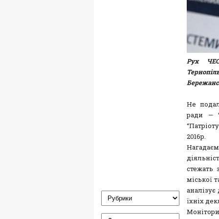
Рух ЧЕС
Тернопіл
Бережансь
Не подал
ради — “
“Патріоту
2016р.
Нагадаєм
діяльніс
стежать 
міської 
аналізує
їхніх дек
Монітори