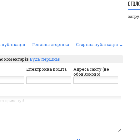
ОГОЛ
загруз
 публікація
Головна сторінка
Старіша публікація →
ає коментарів
Будь першим!
Електронна пошта
Адреса сайту (не
обов'язково)