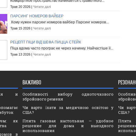
Комфортное пространство начинается с грамотного...
Трав 20 2026 |
Читати далі
ПАРСИНГ НОМЕРОВ ВАЙБЕР
Кому нужен парсинг номеров вайбер Парсинг номеров...
Трав 15 2026 |
Читати далі
РЕЦЕПТ ПІЦИ ВІД ШЕФА ПИЦЦА СТЕЙК
Піца вдома часто програє не через начинку. Найчастіше її...
Трав 13 2026 |
Читати далі
ВАЖЛИВО
РЕЗОНАН
ория и
Особливості вибору одноточкового
Особли
збройового ременя
збройов
опомагає
Чи варто їхати за медичною освітою у
Чи варт
ибуток
США?
США?
тем: як
Плита газовая настольная — удобное
Плита 
тва
решение для дома и выездного
решен
использования
использ
домов в