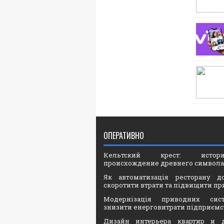
ОПЕРАТИВНО
Кельтский крест: ист
происхождение древнего символа
Як автоматизація ресторану д
скоротити втрати та підвищити пр
Модернізація приводних сис
знизити енерговитрати підприємс
Дизайн интерьера квартир и 