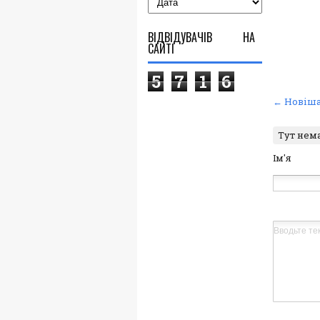
ВІДВІДУВАЧІВ НА
САЙТІ
5
7
1
6
← Новіша
Тут нем
Ім'я