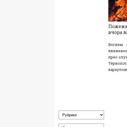
Пожежа 
вчора в
Вогнем 
виникнен
прес-с
Тернопі
караулом