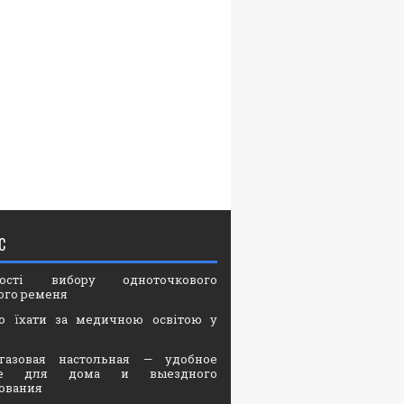
С
вості вибору одноточкового
ого ременя
о їхати за медичною освітою у
газовая настольная — удобное
ие для дома и выездного
ования