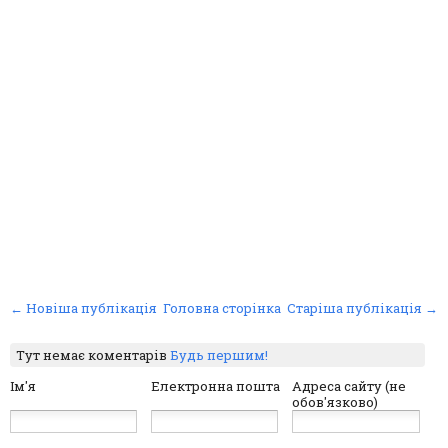
← Новіша публікація
Головна сторінка
Старіша публікація →
Тут немає коментарів
Будь першим!
Ім'я
Електронна пошта
Адреса сайту (не
обов'язково)