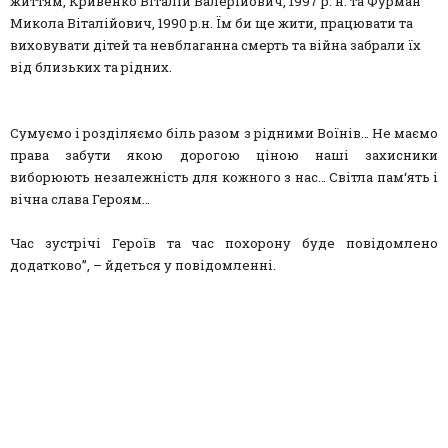
життям, Кривенко Віталій Валерійович, 1997 р. н. та Фурман
Микола Віталійович, 1990 р.н. Їм би ще жити, працювати та
виховувати дітей та невблаганна смерть та війна забрали їх
від близьких та рідних.
Сумуємо і розділяємо біль разом з рідними Воїнів… Не маємо
права забути якою дорогою ціною наші захисники
виборюють незалежність для кожного з нас… Світла пам‘ять і
вічна слава Героям…
Час зустрічі Героїв та час похорону буде повідомлено
додатково”, – йдеться у повідомленні.