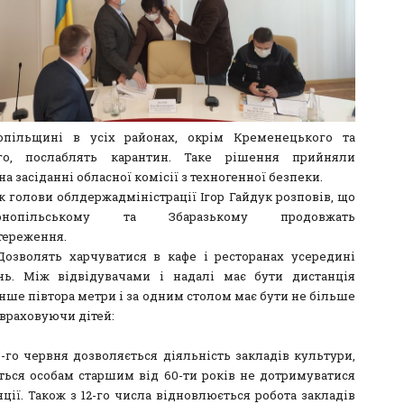
опільщині в усіх районах, окрім Кременецького та
го, послаблять карантин. Таке рішення прийняли
на засіданні обласної комісії з техногенної безпеки.
к голови облдержадміністрації Ігор Гайдук розповів, що
опільському та Збаразькому продовжать
тереження.
t]Дозволять харчуватися в кафе і ресторанах усередині
ь. Між відвідувачами і надалі має бути дистанція
ше півтора метри і за одним столом має бути не більше
е враховуючи дітей:
5-го червня дозволяється діяльність закладів культури,
ться особам старшим від 60-ти років не дотримуватися
ції. Також з 12-го числа відновлюється робота закладів