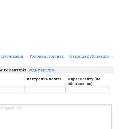
 публікація
Головна сторінка
Старіша публікація →
ає коментарів
Будь першим!
Електронна пошта
Адреса сайту (не
обов'язково)