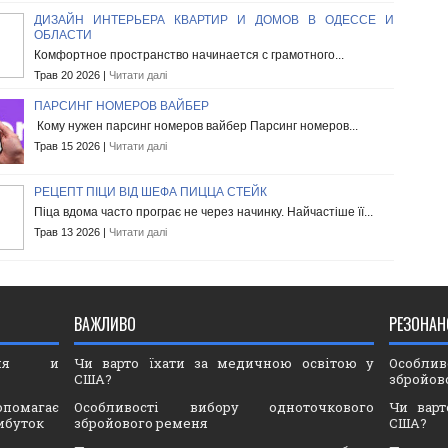
ДИЗАЙН ИНТЕРЬЕРА КВАРТИР И ДОМОВ В ОДЕССЕ И
ОБЛАСТИ
Комфортное пространство начинается с грамотного...
Трав 20 2026 |
Читати далі
ПАРСИНГ НОМЕРОВ ВАЙБЕР
Кому нужен парсинг номеров вайбер Парсинг номеров...
Трав 15 2026 |
Читати далі
РЕЦЕПТ ПІЦИ ВІД ШЕФА ПИЦЦА СТЕЙК
Піца вдома часто програє не через начинку. Найчастіше її...
Трав 13 2026 |
Читати далі
ВАЖЛИВО
РЕЗОНАН
ория и
Чи варто їхати за медичною освітою у
Особли
США?
збройов
опомагає
Особливості вибору одноточкового
Чи варт
ибуток
збройового ременя
США?