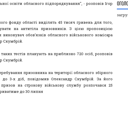
ОГОЛ
ної освіти обласного підпорядкування", - розповів Ігор
загруз
ного фонду області виділять 45 тисяч гривень для того,
увати на антитіла призовників. З цією пропозицією
я виконувач обов’язків обласного військового комісара
р Скумбрій.
 таких тестів планують на приблизно 720 осіб, розповів
р Скумбрій.
еребування призовника на території обласного збірного
 до 3-х діб, повідомив Олександр Скумбрій. За його
 призов на строкову військову службу розпочався 25
триватиме до 30 липня