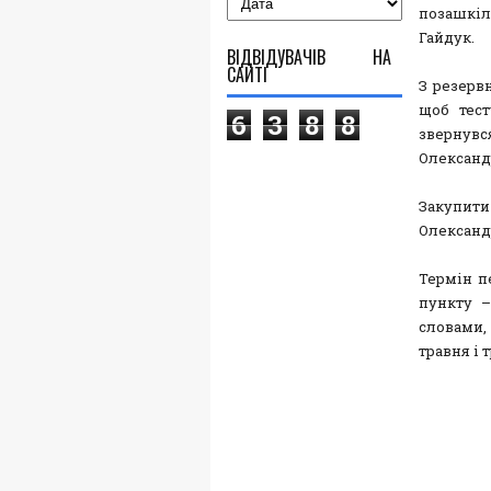
позашкіль
Гайдук.
ВІДВІДУВАЧІВ НА
САЙТІ
З резерв
щоб тест
6
3
8
8
звернувс
Олександ
Закупити
Олександ
Термін п
пункту –
словами,
травня і 