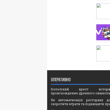
ОПЕРАТИВНО
Кельтский крест: ист
происхождение древнего символа
Як автоматизація ресторану д
скоротити втрати та підвищити пр