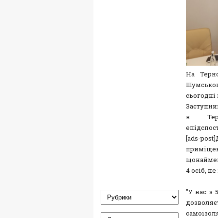
На Терн
Шумсько
сьогодні 
Заступни
в Терн
епідспос
[ads-pos
приміщен
щонаймен
4 осіб, н
"У нас з 
дозволяє
самоізоля