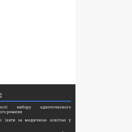
С
вості вибору одноточкового
ого ременя
о їхати за медичною освітою у