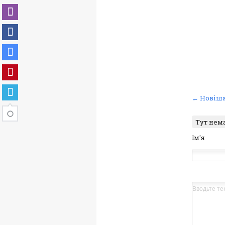
← Новіша
Тут нем
Ім'я