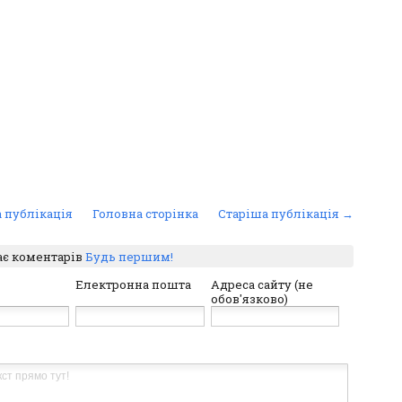
 публікація
Головна сторінка
Старіша публікація →
ає коментарів
Будь першим!
Електронна пошта
Адреса сайту (не
обов'язково)