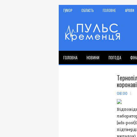
ГУМОР
ОБЛАСТЬ
ГОЛОВНЕ
АРХІВИ
ГОЛОВНА
НОВИНИ
ПОГОДА
ФІН
Терноп
коронаві
08:00
Відповід
лаборато
[ads-post
підтверд
випадок) 