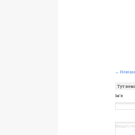
← Новіша
Тут нем
Ім'я