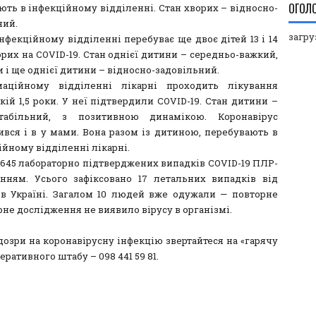
ОГОЛ
ють в інфекційному відділенні. Стан хворих – відносно-
ний.
загруз
нфекційному відділенні перебуває ще двоє дітей 13 і 14
орих на COVID-19. Стан однієї дитини – середньо-важкий,
 і ще однієї дитини – відносно-задовільний.
маційному відділенні лікарні проходить лікування
кій 1,5 роки. У неї підтвердили COVID-19. Стан дитини –
стабільний, з позитивною динамікою. Коронавірус
ився і в у мами. Вона разом із дитиною, перебувають в
ійному відділенні лікарні.
і 645 лабораторно підтверджених випадків COVID-19 ПЛР-
нням. Усього зафіксовано 17 летальних випадків від
 в Україні. Загалом 10 людей вже одужали — повторне
не дослідження не виявило вірусу в організмі.
дозри на коронавірусну інфекцію звертайтеся на «гарячу
еративного штабу – 098 441 59 81.