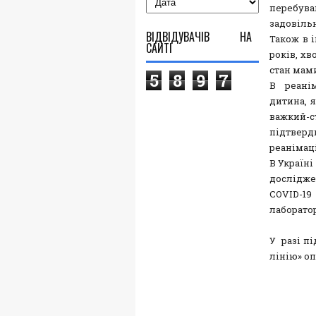
перебува
задовіль
ВІДВІДУВАЧІВ НА
Також в і
САЙТІ
років, хв
стан мами
5
8
9
7
В реані
дитина, я
важкий-
підтверд
реанімац
В Україн
дослідже
COVID-19
лаборатор
У разі пі
лінію» оп