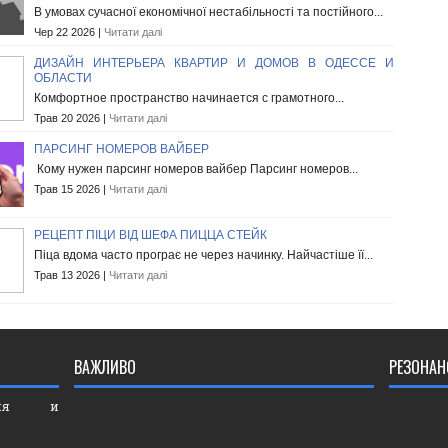
В умовах сучасної економічної нестабільності та постійного...
Чер 22 2026 |
Читати далі
ДИЗАЙН ИНТЕРЬЕРА КВАРТИР И ДОМОВ В ОДЕССЕ И
ОБЛАСТИ
Комфортное пространство начинается с грамотного...
Трав 20 2026 |
Читати далі
ПАРСИНГ НОМЕРОВ ВАЙБЕР
Кому нужен парсинг номеров вайбер Парсинг номеров...
Трав 15 2026 |
Читати далі
РЕЦЕПТ ПІЦИ ВІД ШЕФА ПИЦЦА СТЕЙК
Піца вдома часто програє не через начинку. Найчастіше її...
Трав 13 2026 |
Читати далі
ВАЖЛИВО
РЕЗОНАН
ория и