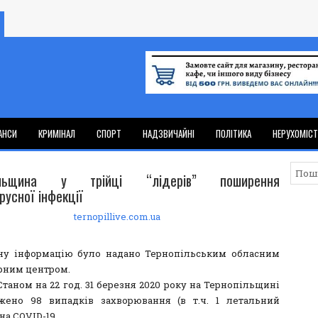
АНСИ
КРИМІНАЛ
СПОРТ
НАДЗВИЧАЙНІ
ПОЛІТИКА
НЕРУХОМІС
ільщина у трійці “лідерів” поширення
русної інфекції
ternopillive.com.ua
ну інформацію було надано Тернопільським обласним
рним центром.
]Станом на 22 год. 31 березня 2020 року на Тернопільщині
жено 98 випадків захворювання (в т.ч. 1 летальний
на COVID-19.