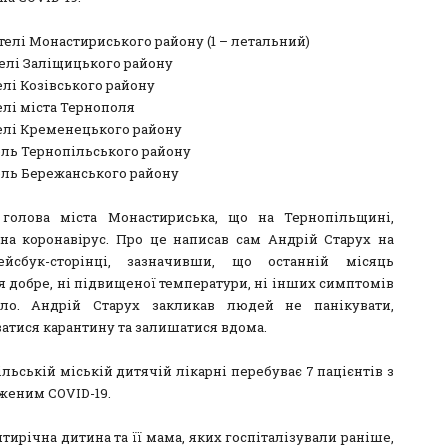
телі Монастириського району (1 – летальний)
телі Заліщицького району
елі Козівського району
елі міста Тернополя
телі Кременецького району
тель Тернопільського району
тель Бережанського району
голова міста Монастириська, що на Тернопільщині,
 на коронавірус. Про це написав сам Андрій Старух на
ейсбук-сторінці, зазначивши, що останній місяць
я добре, ні підвищеної температури, ні інших симптомів
ло. Андрій Старух закликав людей не панікувати,
атися карантину та залишатися вдома.
льській міській дитячій лікарні перебуває 7 пацієнтів з
женим COVID-19.
ирічна дитина та її мама, яких госпіталізували раніше,