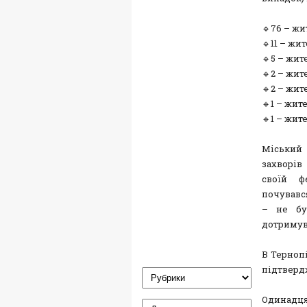
🔹76 – жи
🔹11 – жи
🔹5 – жит
🔹2 – жит
🔹2 – жи
🔹1 – жи
🔹1 – жи
Міський 
захворів
своїй ф
почувавс
– не бу
дотримув
В Тернопі
підтверд
Одинадцят