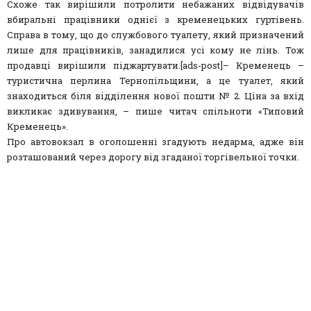
Схоже так вирішили потролити небажаних відвідувачів
вбиральні працівники однієї з кременецьких гуртівень.
Справа в тому, що до службового туалету, який призначений
лише для працівників, занадилися усі кому не лінь. Тож
продавці вирішили піджартувати.[ads-post]– Кременець –
туристична перлина Тернопільщини, а це туалет, який
знаходиться біля відділення нової пошти № 2. Ціна за вхід
викликає здивування, – пише читач спільноти «Типовий
Кременець».
Про автовокзал в оголошенні згадують недарма, адже він
розташований через дорогу від згаданої торгівельної точки.