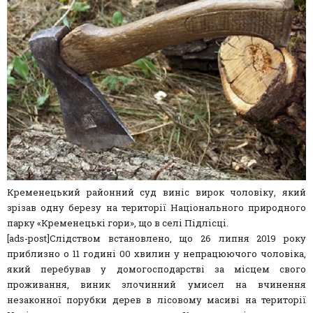
Кременецький районний суд виніс вирок чоловіку, який
зрізав одну березу на території Національного природного
парку «Кременецькі гори», що в селі Підлісці.
[ads-post]Слідством встановлено, що 26 липня 2019 року
приблизно о 11 годині 00 хвилин у непрацюючого чоловіка,
який перебував у домогосподарстві за місцем свого
проживання, виник злочинний умисел на вчинення
незаконної порубки дерев в лісовому масиві на території