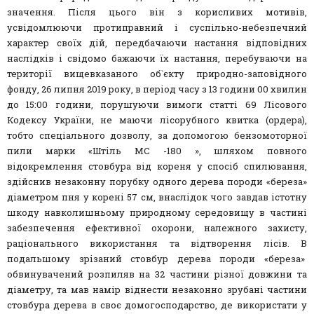
значення. Після цього він з корисливих мотивів,
усвідомлюючи протиправний і суспільно-небезпечний
характер своїх дій, передбачаючи настання відповідних
наслідків і свідомо бажаючи їх настання, перебуваючи на
території вищевказаного об`єкту природно-заповідного
фонду, 26 липня 2019 року, в період часу з 13 години 00 хвилин
до 15:00 години, порушуючи вимоги статті 69 Лісового
Кодексу України, не маючи лісорубного квитка (ордера),
тобто спеціального дозволу, за допомогою бензомоторної
пили марки «Штіль МС -180 », шляхом повного
відокремлення стовбура від кореня у спосіб спилювання,
здійснив незаконну порубку одного дерева породи «береза»
діаметром пня у корені 57 см, внаслідок чого завдав істотну
шкоду навколишньому природному середовищу в частині
забезпечення ефективної охорони, належного захисту,
раціонального використання та відтворення лісів. В
подальшому зрізаний стовбур дерева породи «береза»
обвинувачений розпиляв на 32 частини різної довжини та
діаметру, та мав намір віднести незаконно зрубані частини
стовбура дерева в своє домогосподарство, де використати у