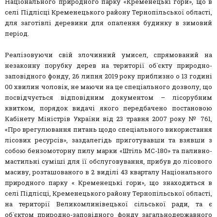
Національного природного парку «Кременецькі гори», що в
селі Підлісці Кременецького району Тернопільської області,
для заготівлі деревини для опалення будинку в зимовий
період.
Реалізовуючи свій злочинний умисел, спрямований на
незаконну порубку дерев на території об`єкту природно-
заповідного фонду, 26 липня 2019 року приблизно о 13 годині
00 хвилин чоловік, не маючи на це спеціального дозволу, що
посвідчується відповідним документом – лісорубним
квитком, порядок видачі якого передбачено постановою
Кабінету Міністрів України від 23 травня 2007 року № 761,
«Про врегулювання питань щодо спеціального використання
лісових ресурсів», заздалегідь приготувавши та взявши з
собою бензомоторну пилу марки «Штіль МС-180» та паливно-
мастильні суміші для її обслуговування, прибув до лісового
масиву, розташованого в 2 виділі 43 кварталу Національного
природного парку « Кременецькі гори», що знаходиться в
селі Підлісці, Кременецького району Тернопільської області,
на території Великомлинівецької сільської ради, та є
об`єктом природно-заповідного фонду загальнодержавного