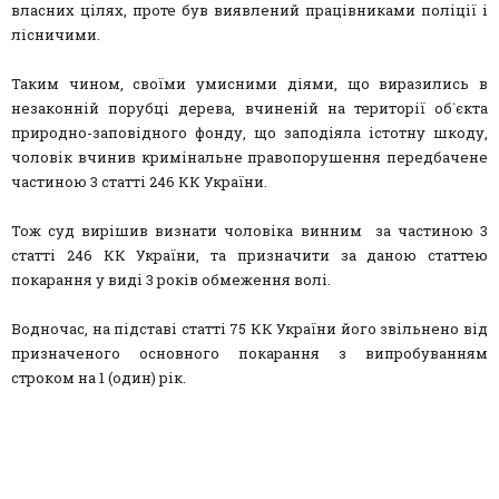
власних цілях, проте був виявлений працівниками поліції і
лісничими.
Таким чином, своїми умисними діями, що виразились в
незаконній порубці дерева, вчиненій на території об`єкта
природно-заповідного фонду, що заподіяла істотну шкоду,
чоловік вчинив кримінальне правопорушення передбачене
частиною 3 статті 246 КК України.
Тож суд вирішив визнати чоловіка винним за частиною 3
статті 246 КК України, та призначити за даною статтею
покарання у виді 3 років обмеження волі.
Водночас, на підставі статті 75 КК України його звільнено від
призначеного основного покарання з випробуванням
строком на 1 (один) рік.