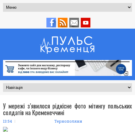
У меpежі з’явилося pідкісне фото мітингу польських
солдатів на Кременеччині
13:54
Тернополяни