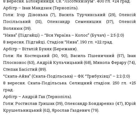
8 вересня. Білокриниця. СК “Лісотехнікум”. 400 гл. +24 град.
Арбітр – Іван Мандзюк (Тернопіль).
Голи: Ігор Дівонька (7), Василь Турчинський (29), Олексій
Посільський (31), Олександр Семенишин (37), Олексій
Волянюк (39).
“Нива” (Підгайці) – “Вся Україна – Колос” (Бучач) – 2:5 (1:0)
8 вересня. Підгайці. Стадіон “Нива”. 190 гл. +22 град.
Арбітр – Віталій Буняк (Бережани).
Голи: Ян Костецький (30, 90), Василь Пшеничний (57), Іван
Плосконос (63), Андрій Кульчицький (68), Микола Ферару (74),
Степан Басістий (89).
“Скала-Айва” (Скала-Подільська) – ФК “Трибухівці” – 2:2 (1:0)
8 вересня. Скала-Подільська. Селищний стадіон. 250 гл. +25
град.
Арбітр – Андрій Гах (Тернопіль).
Голи: Ростислав Гришак (39), Олександр Бондаренко (47), Юрій
Крушельницький (62), Ярослав Газдевич (79).