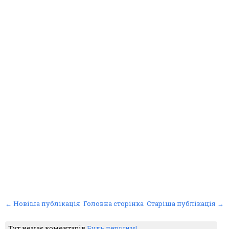
← Новіша публікація
Головна сторінка
Старіша публікація →
Тут немає коментарів
Будь першим!