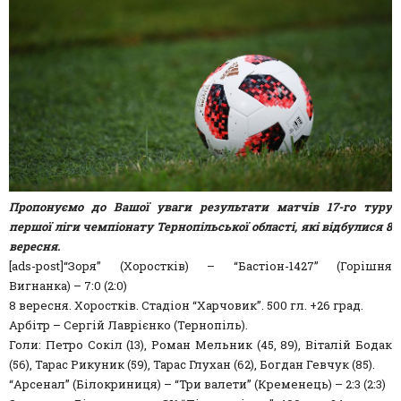
Пропонуємо до Вашої уваги результати матчів 17-го туру
першої ліги чемпіонату Тернопільської області, які відбулися 8
вересня.
[ads-post]“Зоря” (Хоростків) – “Бастіон-1427” (Горішня
Вигнанка) – 7:0 (2:0)
8 вересня. Хоростків. Стадіон “Харчовик”. 500 гл. +26 град.
Арбітр – Сергій Лаврієнко (Тернопіль).
Голи: Петро Сокіл (13), Роман Мельник (45, 89), Віталій Бодак
(56), Тарас Рикуник (59), Тарас Глухан (62), Богдан Гевчук (85).
“Арсенал” (Білокриниця) – “Три валети” (Кременець) – 2:3 (2:3)