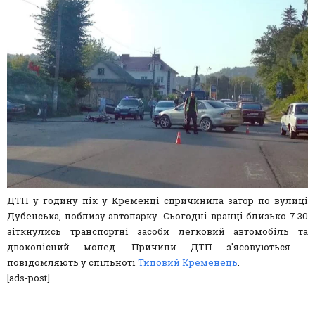
ДТП у годину пік у Кременці спричинила затор по вулиці
Дубенська, поблизу автопарку. Сьогодні вранці близько 7.30
зіткнулись транспортні засоби легковий автомобіль та
двоколісний мопед. Причини ДТП з'ясовуються -
повідомляють у спільноті
Типовий Кременець
.
[ads-post]