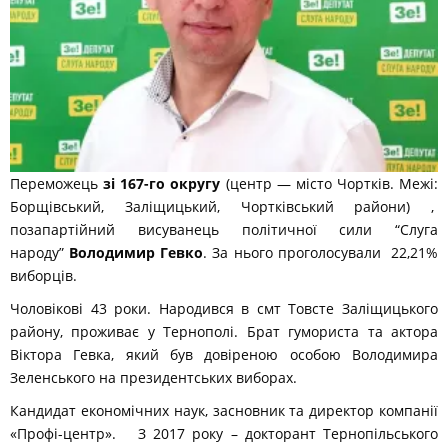
Переможець
зі 167-го округу
(центр — місто Чортків. Межі:
Борщівський, Заліщицький, Чортківський райони) ,
позапартійний висуванець політичної сили “Слуга
народу”
Володимир Гевко
. За нього проголосували 22,21%
виборців.
Чоловікові 43 роки. Народився в смт Товсте Заліщицького
району, проживає у Тернополі. Брат гумориста та актора
Віктора Гевка, який був довіреною особою Володимира
Зеленського на президентських виборах.
Кандидат економічних наук, засновник та директор компанії
«Профі-центр». З 2017 року – докторант Тернопільського