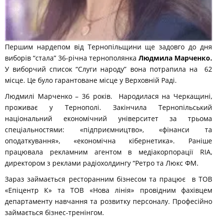
Першим нардепом від Тернопільщини ще задовго до дня
виборів “стала” 36-річна тернополянка
Людмила Марченко.
У виборчий список “Слуги народу” вона потрапила на 62
місце. Це було гарантоване місце у Верховній Раді.
Людмилі Марченко – 36 років. Народилася на Черкащині,
проживає у Тернополі. Закінчила Тернопільський
національний економічний університет за трьома
спеціальностями: «підприємництво», «фінанси та
оподаткування», «економічна кібернетика». Раніше
працювала рекламним агентом в медіакорпорації RIA,
директором з реклами радіохолдингу “Ретро та Люкс ФМ.
Зараз займається ресторанним бізнесом та працює в ТОВ
«Епіцентр К» та ТОВ «Нова лінія» провідним фахівцем
департаменту навчання та розвитку персоналу. Професійно
займається бізнес-тренінгом.