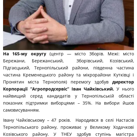
На 165-му округу
(центр — місто Зборів. Межі: місто
Бережани, Бережанський, Зборівський, Козівський,
Підгаєцький, Тернопільський райони, південна частина
частина Кременецького району та мікрорайони Кутківці і
Пронятин міста Тернополя) перемогу здобув
директор
Корпорації “Агропродсервіс” Іван Чайківський.
У нього
найвищий серед кандидатів у Тернопільській області
показник підтримки виборцями – 35%. На вибори йшов
самовисуванням.
Івану Чайківському – 47 років. Народився в селі Настасів
Тернопільського району, проживає у Великому Ходачкові
Козівського району. У ТНЕУ здобув ступінь магістра