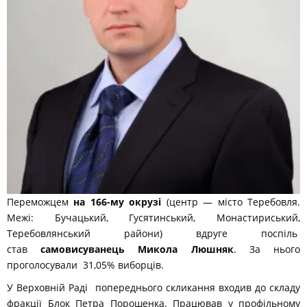
Переможцем
на 166-му окрузі
(центр — місто Теребовля.
Межі: Бучацький, Гусятинський, Монастириський,
Теребовлянський райони) вдруге поспіль
став
самовисуванець Микола Люшняк
. За нього
проголосували 31,05% виборців.
У Верховній Раді попереднього скликання входив до складу
фракції Блок Петра Порошенка. Працював у профільному