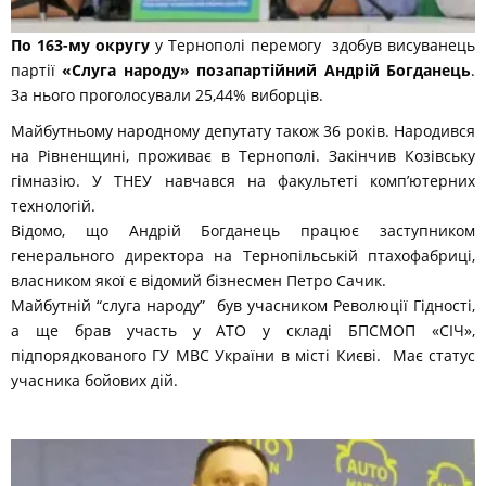
По 163-му округу
у Тернополі перемогу здобув висуванець
партії
«Слуга народу» позапартійний Андрій Богданець
.
За нього проголосували 25,44% виборців.
Майбутньому народному депутату також 36 років. Народився
на Рівненщині, проживає в Тернополі. Закінчив Козівську
гімназію. У ТНЕУ навчався на факультеті комп’ютерних
технологій.
Відомо, що Андрій Богданець працює заступником
генерального директора на Тернопільській птахофабриці,
власником якої є відомий бізнесмен Петро Сачик.
Майбутній “слуга народу” був учасником Революції Гідності,
а ще брав участь у АТО у складі БПСМОП «СІЧ»,
підпорядкованого ГУ МВС України в місті Києві. Має статус
учасника бойових дій.