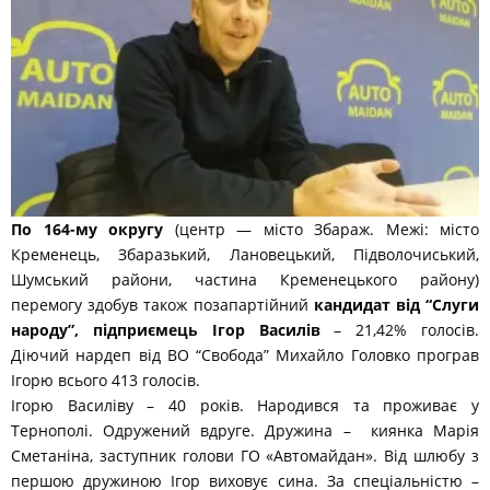
По 164-му округу
(центр — місто Збараж. Межі: місто
Кременець, Збаразький, Лановецький, Підволочиський,
Шумський райони, частина Кременецького району)
перемогу здобув також позапартійний
кандидат від “Слуги
народу”, підприємець Ігор Василів
– 21,42% голосів.
Діючий нардеп від ВО “Свобода” Михайло Головко програв
Ігорю всього 413 голосів.
Ігорю Василіву – 40 років. Народився та проживає у
Тернополі. Одружений вдруге. Дружина – киянка Марія
Сметаніна, заступник голови ГО «Автомайдан». Від шлюбу з
першою дружиною Ігор виховує сина. За спеціальністю –