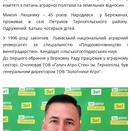
комітеті з питань аграрної політики та земельних відносин.
Миколі Люшняку – 45 років. Народився у Бережанах,
проживає в cелі Петриків Тернопільського району.
Одружений. Батько чотирьох дітей.
У 1996 році закінчив Львівський національний аграрний
університет за спеціальністю «Плодоовочівництво і
виноградарство». Кандидат сільськогосподарських наук.
До першого обрання у Верховну Раду працював у аграрному
секторі. Очолював ТОВ «Галич Агро-Стек» (м. Тернопіль), був
генеральним директором ТОВ “Золотники Агро”.