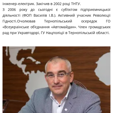
інженер-електрик. Закічив в 2002 році ТНТУ.
З 2006 року до сьогодні є суб’єктом підприємницької
діяльності (ФОП Василів І.В.). Активний учасник Революції
Гідності.Очолював Тернопільський осередок ГО
«Всеукраїнське об’єднання «Автомайдан». Член громадських
рад при Укравтодорі, ГУ Нацполіції в Тернопільській області.