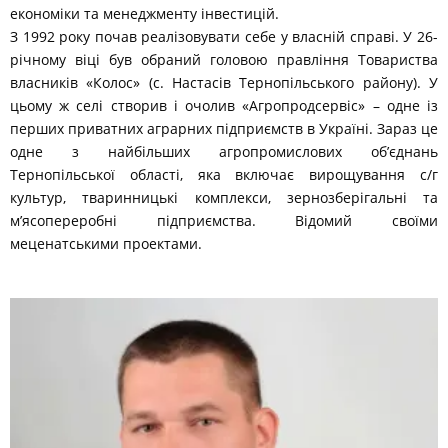
економіки та менеджменту інвестицій.
З 1992 року почав реалізовувати себе у власній справі. У 26-
річному віці був обраний головою правління Товариства
власників «Колос» (с. Настасів Тернопільського району). У
цьому ж селі створив і очолив «Агропродсервіс» – одне із
перших приватних аграрних підприємств в Україні. Зараз це
одне з найбільших агропромислових об’єднань
Тернопільської області, яка включає вирощування с/г
культур, тваринницькі комплекси, зернозберігальні та
м’ясопереробні підприємства. Відомий своїми
меценатськими проектами.