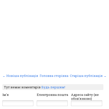
← Новіша публікація
Головна сторінка
Старіша публікація →
Тут немає коментарів
Будь першим!
Ім'я
Електронна пошта
Адреса сайту (не
обов'язково)