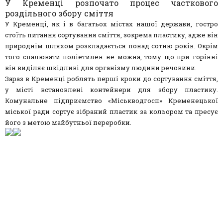
У Кременці розпочато процес часткового
роздільного збору сміття
У Кременці, як і в багатьох містах нашої держави, гостро
стоїть питання сортування сміття, зокрема пластику, адже він
природнім шляхом розкладається понад сотню років. Окрім
того спалювати поліетилен не можна, тому що при горінні
він виділяє шкідливі для організму людини речовини.
Зараз в Кременці роблять перші кроки до сортування сміття,
у місті встановлені контейнери для збору пластику.
Комунальне підприємство «Міськводгосп» Кременецької
міської ради сортує зібраний пластик за кольором та пресує
його з метою майбутньої переробки.