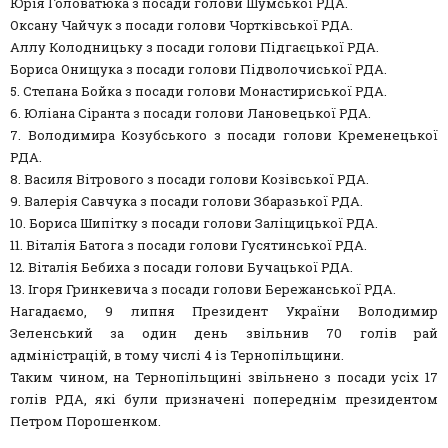
Юрія Головатюка з посади голови Шумської РДА.
Оксану Чайчук з посади голови Чортківської РДА.
Аллу Колодницьку з посади голови Підгаєцької РДА.
Бориса Онищука з посади голови Підволочиської РДА.
5. Степана Бойка з посади голови Монастириської РДА.
6. Юліана Сіранта з посади голови Лановецької РДА.
7. Володимира Козубського з посади голови Кременецької
РДА.
8. Василя Вітрового з посади голови Козівської РДА.
9. Валерія Савчука з посади голови Збаразької РДА.
10. Бориса Шипітку з посади голови Заліщицької РДА.
11. Віталія Батога з посади голови Гусятинської РДА.
12. Віталія Бебиха з посади голови Бучацької РДА.
13. Ігоря Гринкевича з посади голови Бережанської РДА.
Нагадаємо, 9 липня Президент України Володимир
Зеленський за один день звільнив 70 голів рай
адміністрацій, в тому числі 4 із Тернопільщини.
Таким чином, на Тернопільщині звільнено з посади усіх 17
голів РДА, які були призначені попереднім президентом
Петром Порошенком.