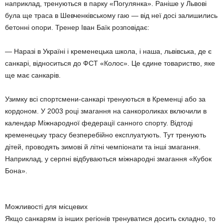
наприклад, тренуються в парку «Погулянка». Раніше у Львові
була ще траса в Шевченківському гаю — від неї досі залишились
бетонні опори. Тренер Іван Баїк розповідає:
— Наразі в Україні і кременецька школа, і наша, львівська, де є
санкарі, відноситься до ФСТ «Колос». Це єдине товариство, яке
ще має санкарів.
Узимку всі спортсмени-санкарі тренуються в Кременці або за
кордоном. У 2003 році змагання на санкороликах включили в
календар Міжнародної федерації санного спорту. Відтоді
кременецьку трасу безперебійно експлуатують. Тут тренують
дітей, проводять зимові й літні чемпіонати та інші змагання.
Наприклад, у серпні відбуваються міжнародні змагання «Кубок
Бона».
Можливості для місцевих
Якщо санкарям із інших регіонів тренуватися досить складно, то