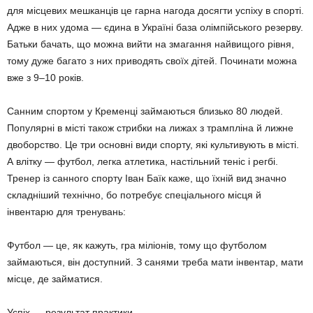
для місцевих мешканців це гарна нагода досягти успіху в спорті.
Адже в них удома — єдина в Україні база олімпійського резерву.
Батьки бачать, що можна вийти на змагання найвищого рівня,
тому дуже багато з них приводять своїх дітей. Починати можна
вже з 9–10 років.
Санним спортом у Кременці займаються близько 80 людей.
Популярні в місті також стрибки на лижах з трампліна й лижне
двоборство. Це три основні види спорту, які культивують в місті.
А влітку — футбол, легка атлетика, настільний теніс і регбі.
Тренер із санного спорту Іван Баїк каже, що їхній вид значно
складніший технічно, бо потребує спеціального місця й
інвентарю для тренувань:
Футбол — це, як кажуть, гра міліонів, тому що футболом
займаються, він доступний. З санями треба мати інвентар, мати
місце, де займатися.
Успіх — результат практики