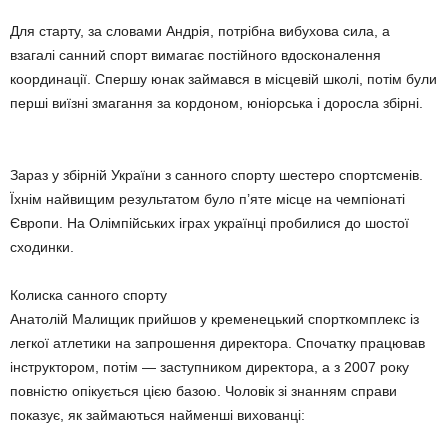
Для старту, за словами Андрія, потрібна вибухова сила, а
взагалі санний спорт вимагає постійного вдосконалення
координації. Спершу юнак займався в місцевій школі, потім були
перші виїзні змагання за кордоном, юніорська і доросла збірні.
Зараз у збірній України з санного спорту шестеро спортсменів.
Їхнім найвищим результатом було п’яте місце на чемпіонаті
Європи. На Олімпійських іграх українці пробилися до шостої
сходинки.
Колиска санного спорту
Анатолій Малищик прийшов у кременецький спорткомплекс із
легкої атлетики на запрошення директора. Спочатку працював
інструктором, потім — заступником директора, а з 2007 року
повністю опікується цією базою. Чоловік зі знанням справи
показує, як займаються найменші вихованці: