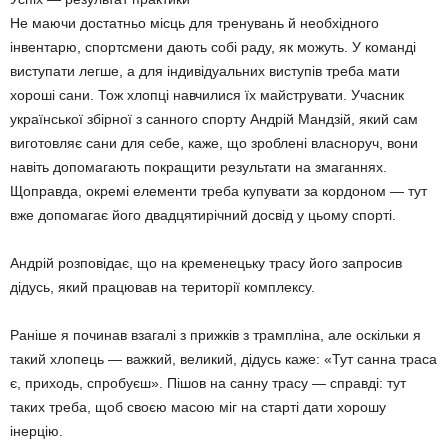
Не маючи достатньо місць для тренувань й необхідного
інвентарю, спортсмени дають собі раду, як можуть. У команді
виступати легше, а для індивідуальних виступів треба мати
хороші сани. Тож хлопці навчилися їх майструвати. Учасник
української збірної з санного спорту Андрій Мандзій, який сам
виготовляє сани для себе, каже, що зроблені власноруч, вони
навіть допомагають покращити результати на змаганнях.
Щоправда, окремі елементи треба купувати за кордоном — тут
вже допомагає його двадцятирічний досвід у цьому спорті.
Андрій розповідає, що на кременецьку трасу його запросив
дідусь, який працював на території комплексу.
Раніше я починав взагалі з прижків з трампліна, але оскільки я
такий хлопець — важкий, великий, дідусь каже: «Тут санна траса
є, приходь, спробуєш». Пішов на санну трасу — справді: тут
таких треба, щоб своєю масою міг на старті дати хорошу
інерцію.