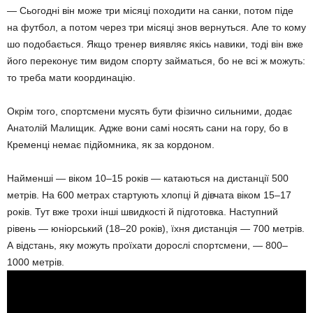
— Сьогодні він може три місяці походити на санки, потом піде
на футбол, а потом через три місяці знов вернуться. Але то кому
шо подобається. Якщо тренер виявляє якісь навики, тоді він вже
його переконує тим видом спорту займаться, бо не всі ж можуть:
то треба мати координацію.
Окрім того, спортсмени мусять бути фізично сильними, додає
Анатолій Малищик. Адже вони самі носять сани на гору, бо в
Кременці немає підйомника, як за кордоном.
Найменші — віком 10–15 років — катаються на дистанції 500
метрів. На 600 метрах стартують хлопці й дівчата віком 15–17
років. Тут вже трохи інші швидкості й підготовка. Наступний
рівень — юніорський (18–20 років), їхня дистанція — 700 метрів.
А відстань, яку можуть проїхати дорослі спортсмени, — 800–
1000 метрів.