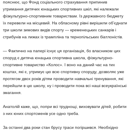
пояснює, що Фонд соціального страхування припинив
утримання дитячих юнацьких спортивних шкіл, які належали
фізкультурно-спортивним товариствам. Із державного бюджету
їх перевели на місцевий. На обласному рівні вирішили об’єднати
три школи зимових видів спорту — кременецьких санкарів і
стрибунів на лижах із трампліна та тернопільських біатлоністів.
— Фактично на папері існує ця організація, бо власником цих
споруд є дитяча юнацька спортивна школа, фізкультурно-
спортивне товариство «Колос». І воно на даний час на тих
коштах, які є, утримує цю всю спортивну споруду, дозволяє уже
протягом двох років дітям проводити навчальні тренування, які
перейшли в цю школу, ну і проводити пока всі наші всеукраїнські
змагання.
Анатолій каже, що, попри всі труднощі, виховувати дітей, робити
з них юних спортсменів усе одно треба.
За останні два роки стан брусу траси погіршився. Необхідно