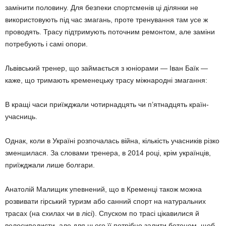
замінити половину. Для безпеки спортсменів ці ділянки не
використовують під час змагань, проте тренування там усе ж
проводять. Трасу підтримують поточним ремонтом, але заміни
потребують і самі опори.
Львівський тренер, що займається з юніорами — Іван Баїк —
каже, що тримають кременецьку трасу міжнародні змагання:
В кращі часи приїжджали чотирнадцять чи п’ятнадцять країн-
учасниць.
Однак, коли в Україні розпочалась війна, кількість учасників різко
зменшилася. За словами тренера, в 2014 році, крім українців,
приїжджали лише болгари.
Анатолій Малищик упевнений, що в Кременці також можна
розвивати гірський туризм або санний спорт на натуральних
трасах (на схилах чи в лісі). Спуском по трасі цікавилися й
велосипедисти, але для цього її потрібно залити бетоном, щоб