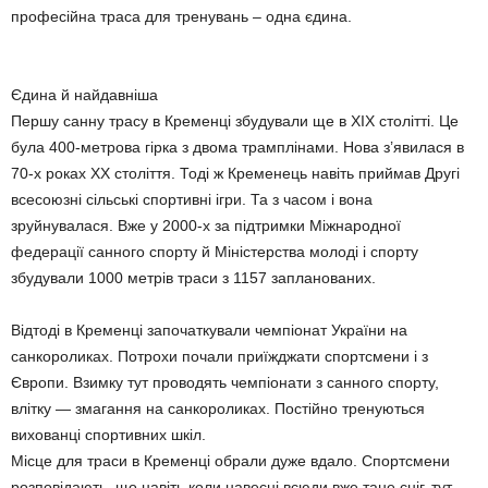
професійна траса для тренувань – одна єдина.
Єдина й найдавніша
Першу санну трасу в Кременці збудували ще в XIX столітті. Це
була 400-метрова гірка з двома трамплінами. Нова з’явилася в
70-х роках XX століття. Тоді ж Кременець навіть приймав Другі
всесоюзні сільські спортивні ігри. Та з часом і вона
зруйнувалася. Вже у 2000-х за підтримки Міжнародної
федерації санного спорту й Міністерства молоді і спорту
збудували 1000 метрів траси з 1157 запланованих.
Відтоді в Кременці започаткували чемпіонат України на
санкороликах. Потрохи почали приїжджати спортсмени і з
Європи. Взимку тут проводять чемпіонати з санного спорту,
влітку — змагання на санкороликах. Постійно тренуються
вихованці спортивних шкіл.
Місце для траси в Кременці обрали дуже вдало. Спортсмени
розповідають, що навіть коли навесні всюди вже тане сніг, тут