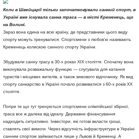
Коли в Швейцарії тільки започатковували санний спорт, в
Україні вже існувала санна траса — в місті Кременець, що
на Волині.
Зараз вона єдина на всю країну, де представники цього виду
спорту можуть тренуватися. Спортсмени з любов’ю називають
Кременець колискою санного спорту України.
Збудували санну трасу в 30-х роках XIX століття. Спочатку вона
виконувала розважальну функцію — слугувала для катання
туристів і місцевих жителів, а також зимового відпочинку. Як вид
спорту санкарство в Україні почало розвиватися з 60-х років XX
століття.
Попри те що тут тренуються спортсмени олімпійської збірної,
траса все ж далека від ідеалу. Державне фінансування
надходить ситуативно. Інвестори, які готові вкласти гроші,
ставлять свої вимоги. Через відсутність інфраструктури в Україні
санним спортом займаються лише у Львові й Кременці. А