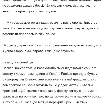
не заважали цвяхи з брусів. За словами чоловіка, залучення
інвестора провокує спірну ситуацію:
— Ми громадська організація, земля в нас в оренді. Інвестор
хоче йти, він хоче мати кусочок ділянки землі, тоді вкладувати,
розвивати паралельно свій бізнес.
На думку директора бази, поки ці питання не вдасться узгодити
з усіма сторонами, справа з місця не зрушить.
База для олімпійців
Навчально-спортивна база олімпійської підготовки з санного
спорту «Кременець» єдина в Україні. Раніше ще одна була у
Вишгороді під Києвом, але вона вже не в найкращому стані.
Комплексно санкарів готують лише у двох містах: Львові й
Кременці. Щоб тримати спортивну форму, влітку спортсмени
катаються на роликах там, де це можливо, — в паркових зонах
зі схилом, на шосе, де можна перекрити рух. Львів’яни,