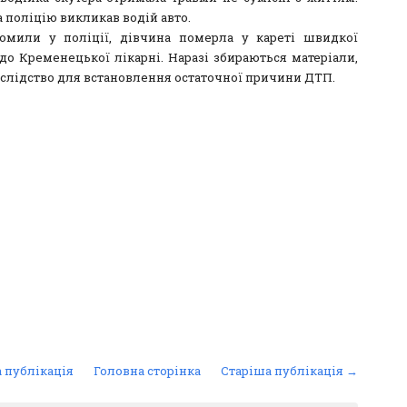
а поліцію викликав водій авто.
омили у поліції, дівчина померла у кареті швидкої
до Кременецької лікарні. Наразі збираються матеріали,
 слідство для встановлення остаточної причини ДТП.
 публікація
Головна сторінка
Старіша публікація →