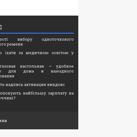
С
вості вибору одноточкового
ого ременя
о їхати за медичною освітою у
газовая настольная — удобное
ие для дома и выездного
ования
ать надпись активация виндовс
опонують найбільшу зарплату на
еччині?
ини