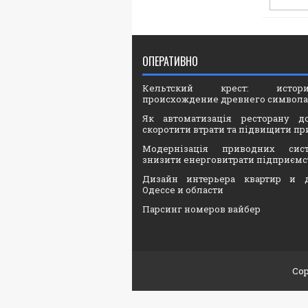
ОПЕРАТИВНО
Кельтский крест: ист
происхождение древнего символа
Як автоматизація ресторану д
скоротити втрати та підвищити пр
Модернізація приводних сис
знизити енерговитрати підприємс
Дизайн интерьера квартир и 
Одессе и области
Парсинг номеров вайбер
Cop