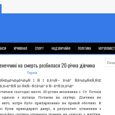
АНСИ
КРИМІНАЛ
СПОРТ
НАДЗВИЧАЙНІ
ПОЛІТИКА
НЕРУХОМІС
енеччині на смерть розбилася 20-річна дівчина
Терен
сталася сьогодні вночі. 20-річна мешканка с. Ст. Почаїв
я однією з вулиць Почаєва на скутері. Дівчина не
 авто, котре було припарковано на правій обочині. В
лі були привідкриті двері, в результаті зіткнення з
водійка скутера отримала травми не сумісні з життям.