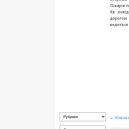
Лікарів т
Як повід
дорогою 
ведеться
← Новіша