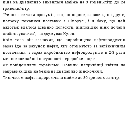
ціна на дизпаливо знизилася майже на 3 гривні/літр до 24
гривень/літр.
"Ринок все-таки зрозумів, що, по-перше, запаси є, по-друге,
потроху почалися поставки з Білорусі, і я бачу, що цей
ажіотаж вдалося швидко погасити, відповідно ціни почали
стабілізуватися", - підсумував Куюн.
Крім того він зазначив, що виробництво нафтопродуктів
зараз іде за рахунок нафти, яку отримують за залізничним
постачання, і зараз виробництво нафтопродуктів в 2-3 рази
менше звичайної потужності переробки нафти.
Як повідомляли Українські Новини, наприкінці квітня на
заправках ціни на бензин і дизпаливо підскочили.
Тим часом нафта подорожчала майже до 30 гривень за літр.