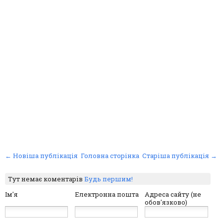
← Новіша публікація
Головна сторінка
Старіша публікація →
Тут немає коментарів
Будь першим!
Ім'я
Електронна пошта
Адреса сайту (не
обов'язково)