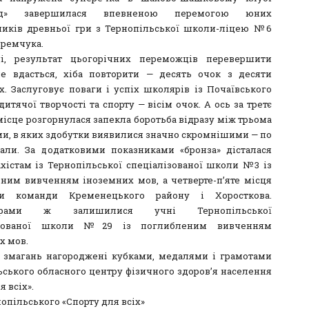
ард» завершилася впевненою перемогою юних
иків древньої гри з Тернопільської школи-ліцею №6
Яремчука.
ді, результат цьогорічних переможців перевершити
е вдасться, хіба повторити — десять очок з десяти
. Заслуговує поваги і успіх школярів із Почаївського
итячої творчості та спорту — вісім очок. А ось за третє
місце розгорнулася запекла боротьба відразу між трьома
и, в яких здобутки виявилися значно скромнішими — по
али. За додатковими показниками «бронза» дісталася
істам із Тернопільської спеціалізованої школи №3 із
ним вивченням іноземних мов, а четверте-п’яте місця
ли команди Кременецького району і Хоросткова.
дерами ж залишилися учні Тернопільської
ізованої школи №29 із поглибленим вивченням
х мов.
 змагань нагороджені кубками, медалями і грамотами
ьського обласного центру фізичного здоров’я населення
я всіх».
опільського «Спорту для всіх»