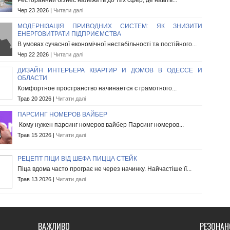
Ресторанний бізнес належить до тих сфер, де навіть...
Чер 23 2026 |
Читати далі
МОДЕРНІЗАЦІЯ ПРИВОДНИХ СИСТЕМ: ЯК ЗНИЗИТИ
ЕНЕРГОВИТРАТИ ПІДПРИЄМСТВА
В умовах сучасної економічної нестабільності та постійного...
Чер 22 2026 |
Читати далі
ДИЗАЙН ИНТЕРЬЕРА КВАРТИР И ДОМОВ В ОДЕССЕ И
ОБЛАСТИ
Комфортное пространство начинается с грамотного...
Трав 20 2026 |
Читати далі
ПАРСИНГ НОМЕРОВ ВАЙБЕР
Кому нужен парсинг номеров вайбер Парсинг номеров...
Трав 15 2026 |
Читати далі
РЕЦЕПТ ПІЦИ ВІД ШЕФА ПИЦЦА СТЕЙК
Піца вдома часто програє не через начинку. Найчастіше її...
Трав 13 2026 |
Читати далі
ВАЖЛИВО
РЕЗОНАН