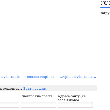
ОГОЛ
загруз
 публікація
Головна сторінка
Старіша публікація →
ає коментарів
Будь першим!
Електронна пошта
Адреса сайту (не
обов'язково)