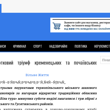
АНСИ
КРИМІНАЛ
СПОРТ
НАДЗВИЧАЙНІ
ПОЛІТИКА
НЕРУХОМІС
отковий тріумф кременецьких та почаївських
Вільне Життя
 трьома лауреатами тернопільського міського шахового
школярів за нагороди відкритих традиційних обласних
Біла тура» минулих суботи-неділі змагалися і три збірні з
кого та Гусятинського районів.
а напружена суперечка в шахово-шашковому клубі