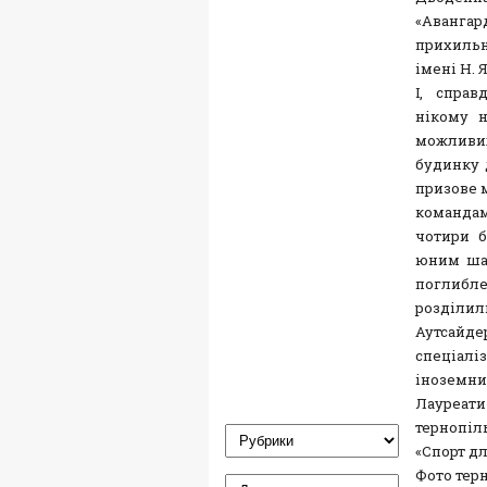
«Аванг
прихильн
імені Н. 
І, справ
нікому н
можливих
будинку д
призове 
командам
чотири б
юним шах
поглибле
розділи
Аутсай
спеціал
іноземни
Лауреати
тернопіл
«Спорт дл
Фото терн