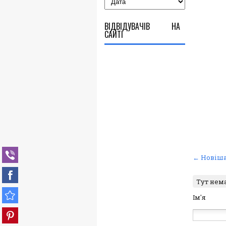
ВІДВІДУВАЧІВ НА
САЙТІ
← Новіша
Тут нем
Ім'я