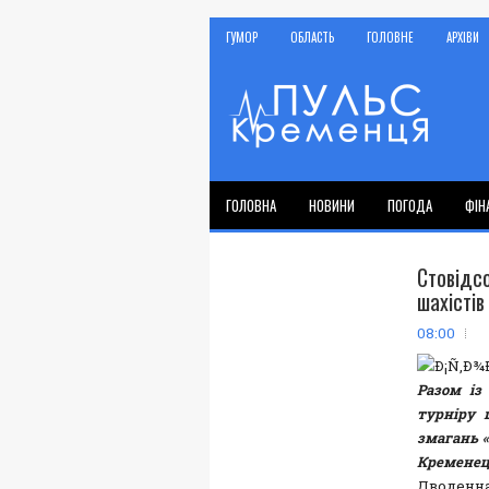
ГУМОР
ОБЛАСТЬ
ГОЛОВНЕ
АРХІВИ
ГОЛОВНА
НОВИНИ
ПОГОДА
ФІН
Стовідс
шахістів
08:00
Разом із
турніру 
змагань «
Кременець
Дводенн