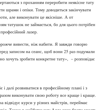
вертаються з проханням переробити неякісне тату
ти шрами і опіки. Тому доводиться закінчувати
оти, але виконувати це якісніше. А от
ням татушок не займається, бо для цього потрібен
 професійний лазер.
орожче вивести, ніж набити. Я завжди говорю
еред записом на сеанс, щоб вони 25 раз подумали
но хочуть зробити конкретне тату», – розповідає
.
є і далі розвиватися в професійному плані і з
разом виконувати свою роботу все краще і краще.
а відвідує курси у різних майстрів, переймає
свід. Також в майбутньому Алла хоче брати участь