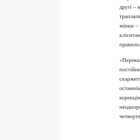
другі – 
трапляли
жінки –
клієнта
правило,
«Перева
постійни
скаржить
останнім
корекцію
неоднора
четверт