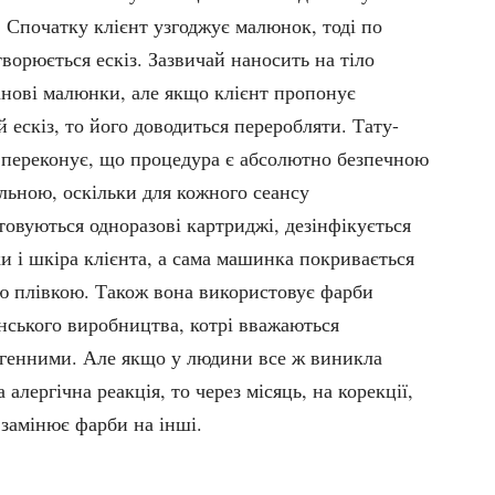
. Спочатку клієнт узгоджує малюнок, тоді по
ворюється ескіз. Зазвичай наносить на тіло
анові малюнки, але якщо клієнт пропонує
 ескіз, то його доводиться переробляти. Тату-
 переконує, що процедура є абсолютно безпечною
льною, оскільки для кожного сеансу
товуються одноразові картриджі, дезінфікується
ки і шкіра клієнта, а сама машинка покривається
ю плівкою. Також вона використовує фарби
нського виробництва, котрі вважаються
ргенними. Але якщо у людини все ж виникла
 алергічна реакція, то через місяць, на корекції,
 замінює фарби на інші.