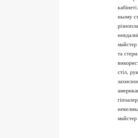
кабінеті
ньому ст
різнопл
невдалий
майстер
та стери
викорис
стіл, ру
захисно
америка
гіпоале
невелика
майстер