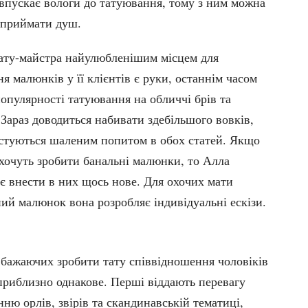
 впускає вологи до татуювання, тому з ним можна
 приймати душ.
 тату-майстра найулюбленішим місцем для
я малюнків у її клієнтів є руки, останнім часом
опулярності татуювання на обличчі брів та
 Зараз доводиться набивати здебільшого вовків,
истуються шаленим попитом в обох статей. Якщо
 хочуть зробити банальні малюнки, то Алла
є внести в них щось нове. Для охочих мати
ий малюнок вона розробляє індивідуальні ескізи.
 бажаючих зробити тату співвідношення чоловіків
 приблизно однакове. Перші віддають перевагу
ню орлів, звірів та скандинавській тематиці,