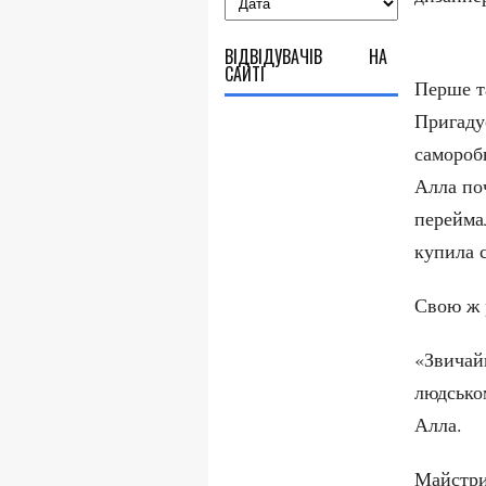
ВІДВІДУВАЧІВ НА
САЙТІ
Перше та
Пригадує
саморобн
Алла по
переймал
купила 
Свою ж 
«Звичайн
людськом
Алла.
Майстри