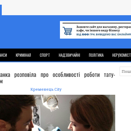
АНСИ
КРИМІНАЛ
СПОРТ
НАДЗВИЧАЙНІ
ПОЛІТИКА
НЕРУХОМІС
анка розповіла про особливості роботи тату-
м
Кременець.City