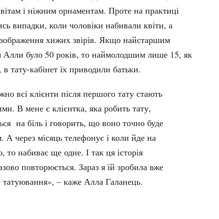
квітам і ніжним орнаментам. Проте на практиці
сь випадки, коли чоловіки набивали квіти, а
 зображення хижих звірів. Якщо найстаршим
м Алли було 50 років, то наймолодшим лише 15, як
 в тату-кабінет їх приводили батьки.
жно всі клієнти після першого тату стають
ми. В мене є клієнтка, яка робить тату,
ся на біль і говорить, що воно точно буде
. А через місяць телефонує і коли йде на
, то набиває ще одне. І так ця історія
зово повторюється. Зараз я їй зробила вже
е татуювання», – каже Алла Галанець.