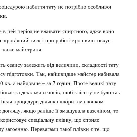
роцедурою набиття тату не потрібно особливої
ки.
е в цей період не вживати спиртного, адже воно
є кров’яний тиск і при роботі кров виштовхує
- каже майстриня.
ть сеансу залежить від величини, складності тату
есу підготовки. Так, найшвидше майстер набивала
40 хв, а найдовше – за 7 годин. Проте великі тату
биває за декілька сеансів, щоб клієнту не було так
 Після процедури ділянка шкіри з малюнком
 догляду, якщо раніше її змащувала вазеліном, то
икористовує спеціальну плівку, що сприяє
у загоєнню. Перевагами такої плівки є те, що