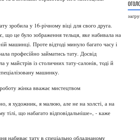
ОГОЛ
загруз
ту зробила у 16-річному віці для свого друга.
, що це було зображення тельця, яке набивала на
ій машинці. Проте відтоді минуло багато часу і
чала професійно займатись тату. Досвід
а у майстрів із столичних тату-салонів, тоді й
спеціалізовану машинку.
роботу жінка вважає мистецтвом
о, я художник, я малюю, але не на холсті, а на
у тілі, що набагато відповідальніше», - каже
ня набиває тату в спеціально обладнаному