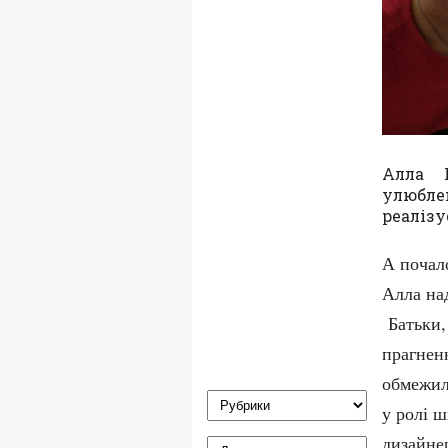
Алла 
улюбле
реалізу
А почал
Алла над
Батьки, 
прагнен
обмежил
у ролі ш
дизайне