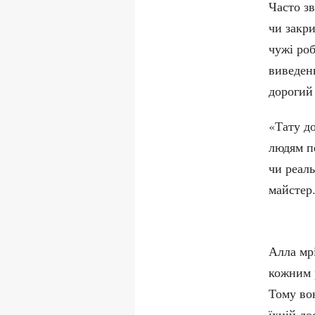
Часто з
чи закри
чужі роб
виведен
дорогий
«Тату д
людям п
чи реаль
майстер
Алла мрі
кожним 
Тому вон
їхній до