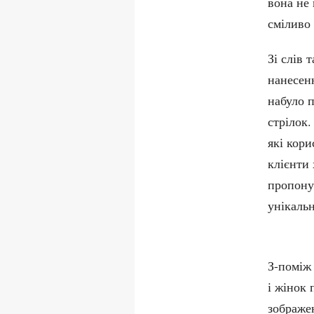
вона не
сміливо
Зі слів
нанесенн
набуло п
стрілок.
які кор
клієнти
пропону
унікальн
З-поміж
і жінок
зображен