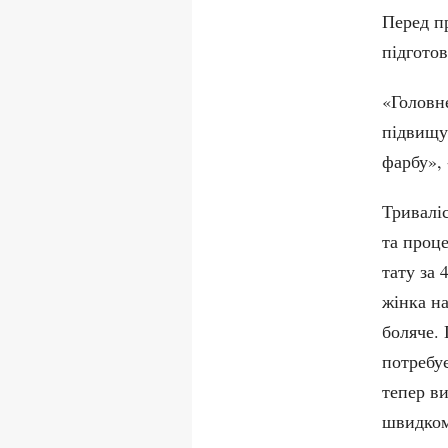
Перед п
підготов
«Головн
підвищу
фарбу», 
Триваліс
та проц
тату за 
жінка на
боляче.
потребує
тепер в
швидком