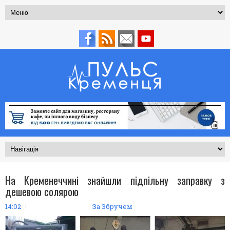
На Кременеччині знайшли підпільну заправку з
дешевою солярою
14:02
За Збручем