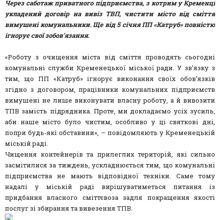
Через саботаж приватного підприємства, з котрим у Кременці
укладений договір на вивіз ТВП, чистити місто від сміття
вимушені комунальники. Ще від 5 січня ПП «Катруб» повністю
ігнорує свої зобов’язання.
«Роботу з очищення міста від сміття проводять сьогодні
комунальні служби Кременецької міської ради. У зв’язку з
тим, що ПП «Катруб» ігнорує виконання своїх обов’язків
згідно з договором, працівники комунальних підприємств
вимушені не лише виконувати власну роботу, а й вивозити
ТПВ замість підрядника. Проте, ми докладаємо усіх зусиль,
аби наше місто було чистим, особливо у ці святкові дні,
попри будь-які обставини», – повідомляють у Кременецькій
міській раді.
Чищення контейнерів та прилеглих територій, які сильно
засмітилися за тиждень, ускладнюється тим, що комунальні
підприємства не мають відповідної техніки. Саме тому
надалі у міській раді вирішуватиметься питання із
придбання власного сміттєвоза задля покращення якості
послуг зі збирання та вивезення ТПВ.