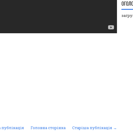
ОГОЛ
загруз
 публікація
Головна сторінка
Старіша публікація →