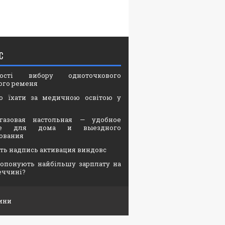
С
вості вибору одноточкового
ого ременя
о їхати за медичною освітою у
газовая настольная — удобное
ие для дома и выездного
ования
ать надпись активация виндовс
опонують найбільшу зарплату на
еччині?
ини