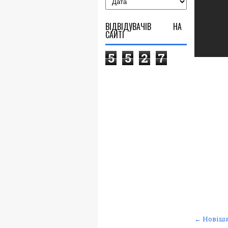
ВІДВІДУВАЧІВ НА
САЙТІ
5
5
2
7
← Новіша