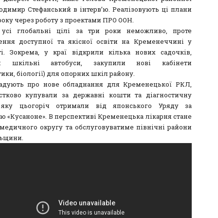
одимир Стефанський в інтерв’ю. Реалізовують ці плани
 року через роботу з проектами ПРО ООН.
 усі глобальні цілі за три роки неможливо, проте
ення доступної та якісної освіти на Кременеччині у
ті. Зокрема, у краї відкрили кілька нових садочків,
и шкільні автобуси, закупили нові кабінети
ики, біології) для опорних шкіл району.
адують про нове обладнання для Кременецької РКЛ,
стково купували за державні кошти та діагностичну
, яку цьогоріч отримали від японського Уряду за
ю «Кусаноне». В перспективі Кременецька лікарня стане
медичного округу та обслуговуватиме північні райони
ьщини.