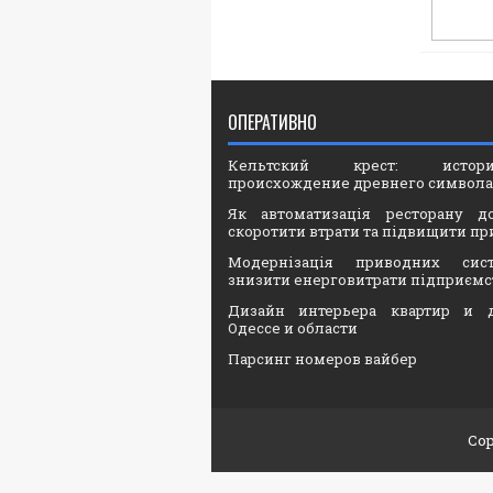
ОПЕРАТИВНО
Кельтский крест: ист
происхождение древнего символа
Як автоматизація ресторану д
скоротити втрати та підвищити пр
Модернізація приводних сис
знизити енерговитрати підприємс
Дизайн интерьера квартир и 
Одессе и области
Парсинг номеров вайбер
Cop