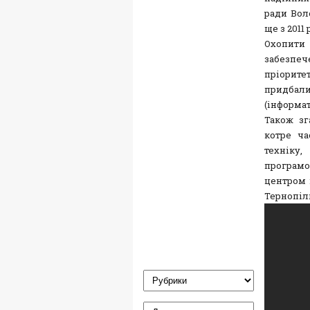
ради Вол
ще з 2011
Охопити
забезпеч
пріорите
придбал
(інформат
Також зг
котре ча
техніку
програмо
центром 
Тернопіл