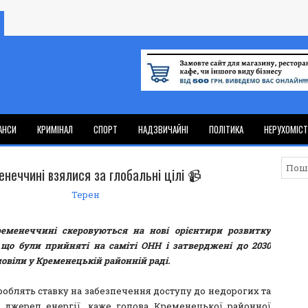
АНСИ
КРИМІНАЛ
СПОРТ
НАДЗВИЧАЙНІ
ПОЛІТИКА
НЕРУХОМІС
неччині взялися за глобальні цілі 📹
Терен
еменеччині скеровуються на нові орієнтири розвитку
 що були прийняті на саміті ОНН і затверджені до 2030
повіли у Кременецькій районній раді.
роблять ставку на забезпечення доступу до недорогих та
 джерел енергії, каже голова Кременецької районної