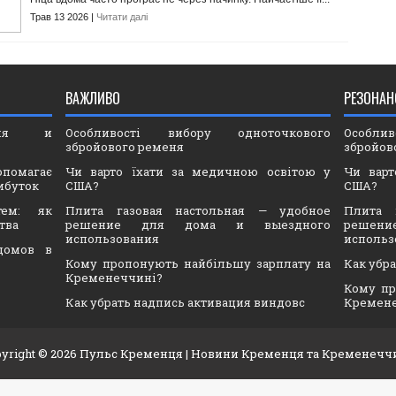
Трав 13 2026 |
Читати далі
ВАЖЛИВО
РЕЗОНАН
ория и
Особливості вибору одноточкового
Особли
збройового ременя
збройов
опомагає
Чи варто їхати за медичною освітою у
Чи варт
ибуток
США?
США?
тем: як
Плита газовая настольная — удобное
Плита 
тва
решение для дома и выездного
решен
использования
использ
домов в
Кому пропонують найбільшу зарплату на
Как убр
Кременеччині?
Кому пр
Как убрать надпись активация виндовс
Кремен
yright ©
2026
Пульс Кременця
| Новини Кременця та Кременечч