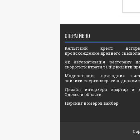
ОПЕРАТИВНО
Кельтский крест: ист
происхождение древнего символа
Як автоматизація ресторану д
скоротити втрати та підвищити пр
Модернізація приводних сис
знизити енерговитрати підприємс
Дизайн интерьера квартир и 
Одессе и области
Парсинг номеров вайбер
Cop