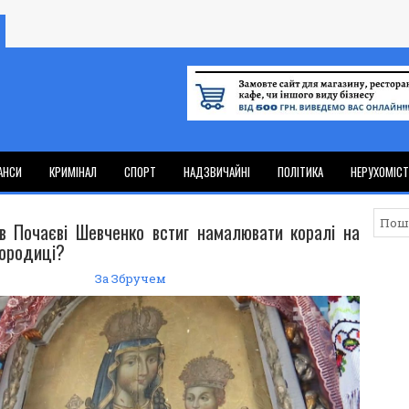
АНСИ
КРИМІНАЛ
СПОРТ
НАДЗВИЧАЙНІ
ПОЛІТИКА
НЕРУХОМІС
в Почаєві Шевченко встиг намалювати коралі на
городиці?
За Збручем