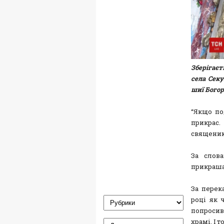
Зберігаєт
села Секу
шиї Богор
“Якщо по
прикрас
священик
За слова
прикраша
За перек
році як 
попросив
храмі. І 