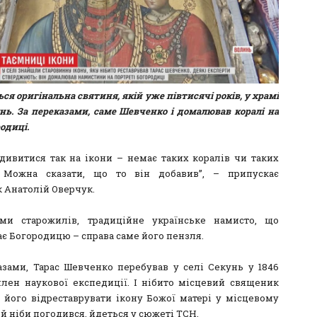
ься оригінальна святиня, якій уже півтисячі років, у храмі
нь. За переказами, саме Шевченко і домалював коралі на
одиці.
дивитися так на ікони – немає таких коралів чи таких
. Можна сказати, що то він добавив”, – припускає
 Анатолій Оверчук.
ми старожилів, традиційне українське намисто, що
є Богородицю – справа саме його пензля.
азами, Тарас Шевченко перебував у селі Секунь у 1846
член наукової експедиції. І нібито місцевий священик
 його відреставрувати ікону Божої матері у місцевому
той ніби погодився, йдеться у сюжеті ТСН.