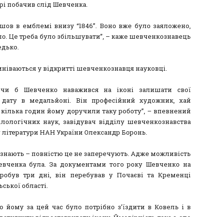
рі побачив слід Шевченка.
йшов в емблемі внизу “1846”. Воно вже було заяложено,
ло. Це треба було збільшувати”, – каже шевченкознавець
едько.
мніваються у відкритті шевченкознавця науковці.
 чи б Шевченко наважився на іконі залишати свої
, дату в медальйоні. Він професійний художник, хай
а кілька годин йому доручили таку роботу”, – впевнений
ілологічних наук, завідувач відділу шевченкознавства
у літератури НАН України Олександр Боронь.
изнають – повністю це не заперечують. Адже можливість
евченка була. За документами того року Шевченко на
робув три дні, він перебував у Почаєві та Кременці
ської області.
о йому за цей час було потрібно з’їздити в Ковель і в