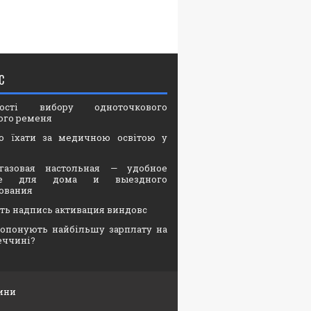
С
вості вибору одноточкового
ого ременя
о їхати за медичною освітою у
газовая настольная — удобное
ие для дома и выездного
ования
ать надпись активация виндовс
опонують найбільшу зарплату на
еччині?
ини