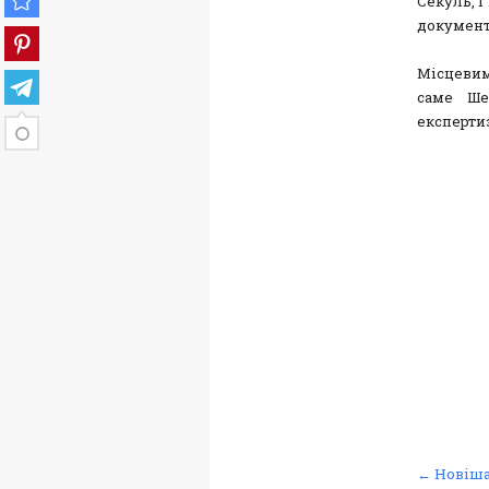
Секуль, і
документ
Місцевим
саме Ше
експертиз
← Новіша