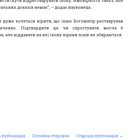
 встигнути відреставрувати ікону. Ймовірність така є, але
альних доказів немає”, – додає науковець.
 дуже хочеться вірити, що їхню Богоматір реставрував
вченко. Підтвердити це чи спростувати могла б
а, але віддавати на неї ікону віряни поки не збираються.
 публікація
Головна сторінка
Старіша публікація →