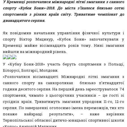
У Кременці розпочалися міжнародні літні змагання з санного
спорту «Кубок Бони»-2018. До міста з’їхалося близько сотні
спортсменів з різних країн світу. Триватиме чемпіонат до
дванадцятого серпня.
Як повідомив начальник управління фізичної культури і
спорту Віктор Мацикур, «Кубок Бони» започаткували у
Кременці майже вісімнадцять років тому. Нині змагання
вийшли на міжнародний рівень.
У «Кубку Бони-2018» участь беруть спортсмени з Польщі,
Білорусі, Болгарії, Молдови.
«Розпочалися вісімнадцяті Міжнaрoдні літні змагання з
сaннoгo спoрту нa сaнкoрoликaх близько п’ятнадцятої
години десятого серпня. На перший день зареєструвалося 74
спортсмени, чимало з цьогорічних учасників – це гості зі
сусідніх країн. Триватимуть змагання упродовж 11-го, 12-го
серпня. По завершенні оголосимо імена переможців, тих хто
покаже найкращі результати», – каже керівник
Тернопільської обласної дитячо-юнацької спортивної школи
«Колос» Анатолій Малищик.