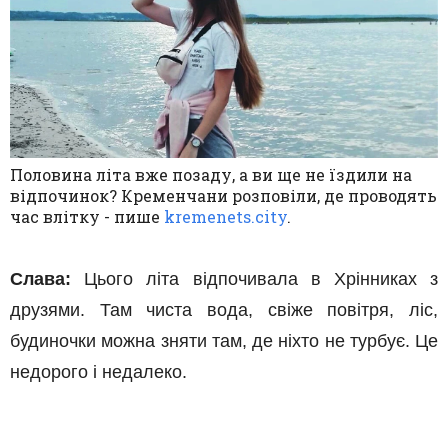
Половина літа вже позаду, а ви ще не їздили на
відпочинок? Кременчани розповіли, де проводять
час влітку
- пише
kremenets.city
.
С
лава:
Цього літа відпочивала в Хрінниках з
друзями. Там чиста вода, свіже повітря, ліс,
будиночки можна зняти там, де ніхто не турбує. Це
недорого і недалеко.