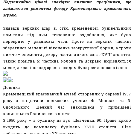
Надзвичайно цікаві знахідки виявили працівники, що
займаються ремонтом фасаду Кременецького краєзнавчого
музею.
Знявши верхній шар зі стін, кременецькі будівельники
помітили під ним старовинне оздоблення, яке було
перекрите у радянські часи. Проте на верхній частині
збереглися маленькі віконечка заокругленої форми, а трохи
нижче – елементи декору, частина якого сягає XVIII століття.
Також помітна й частина колони та яскраво вирізняється
місце, де раніше над аркою-входом була розташована ікона.
Довідка:
Кременецький краєзнавчий музей створений у березні 1937
року з ініціативи польських учених Ф. Мончака та З.
Опольського. Деякий час знаходився у приміщені
колишнього Волинського ліцею.
З 1950 року – в будинку на вул. Шевченка, 90. Праве крило
входить до комплексу будівель XVIII століття. Ліве
добудоване на початку XX століття.