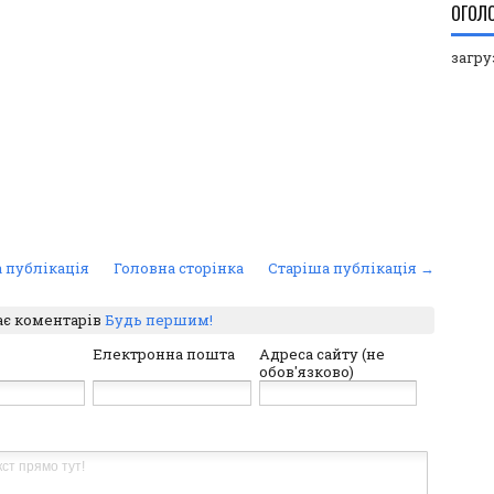
ОГОЛ
загруз
 публікація
Головна сторінка
Старіша публікація →
ає коментарів
Будь першим!
Електронна пошта
Адреса сайту (не
обов'язково)