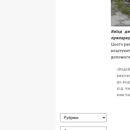
Виїзд дв
припаркув
Цього раз
коштувати
допомоги,
«Водій
виклик
до вод
під ч
вам л