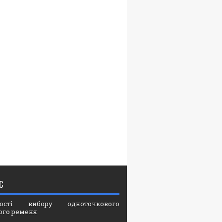
С
вості вибору одноточкового
ого ременя