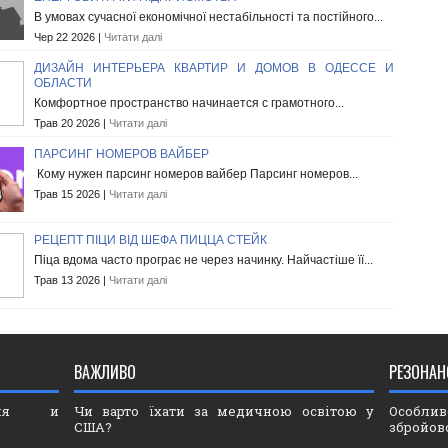
В умовах сучасної економічної нестабільності та постійного...
Чер 22 2026 |
Читати далі
ДИЗАЙН ИНТЕРЬЕРА КВАРТИР И ДОМОВ В ОДЕССЕ И
ОБЛАСТИ
Комфортное пространство начинается с грамотного...
Трав 20 2026 |
Читати далі
ПАРСИНГ НОМЕРОВ ВАЙБЕР
Кому нужен парсинг номеров вайбер Парсинг номеров...
Трав 15 2026 |
Читати далі
РЕЦЕПТ ПІЦИ ВІД ШЕФА ПИЦЦА СТЕЙК
Піца вдома часто програє не через начинку. Найчастіше її...
Трав 13 2026 |
Читати далі
ВАЖЛИВО
РЕЗОНАН
ория и
Чи варто їхати за медичною освітою у
Особли
США?
збройов