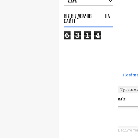
ВІДВІДУВАЧІВ НА
САЙТІ
6
3
1
4
← Новіша
Тут нем
Ім'я