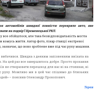
ох автомобілів швидкої повністю перекрило авто, яке
али на подвір’ї Кременецької РКЛ.
у все обійшлося, але така безвідповідальність могла
 комусь життя. Автор фото, лікар станції екстреної
 зазначає, що воно зроблене вже під час руху машини.
 вибачився. Швидка з деяким запізненням виїхала на
. На цей раз все завершилось добре. Просто прохання
іїв не створювати перешкод для нас ні на стоянках, ні
ас руху. Можливо ми в цей час спішимо до близьких
юдей» – пояснив Олександр Прокопович.
Терен