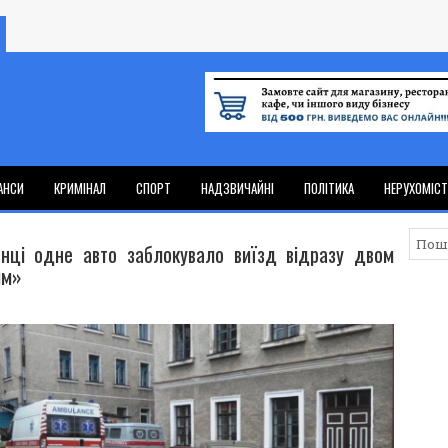
АНСИ
КРИМІНАЛ
СПОРТ
НАДЗВИЧАЙНІ
ПОЛІТИКА
НЕРУХОМІС
нці одне авто заблокувало виїзд відразу двом
им»