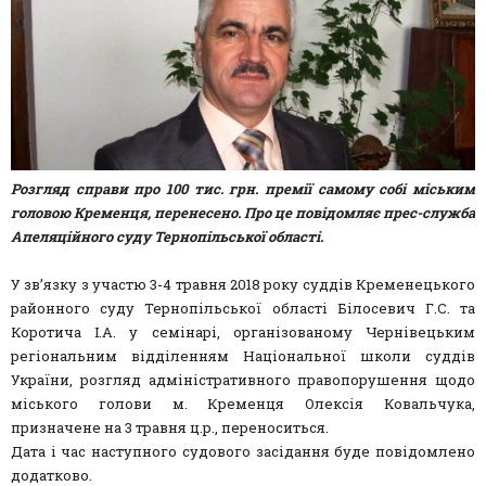
Розгляд справи про 100 тис. грн. премії самому собі міським
головою Кременця, перенесено. Про це повідомляє прес-служба
Апеляційного суду Тернопільської області.
У зв’язку з участю 3-4 травня 2018 року суддів Кременецького
районного суду Тернопільської області Білосевич Г.С. та
Коротича І.А. у семінарі, організованому Чернівецьким
регіональним відділенням Національної школи суддів
України, розгляд адміністративного правопорушення щодо
міського голови м. Кременця Олексія Ковальчука,
призначене на 3 травня ц.р., переноситься.
Дата і час наступного судового засідання буде повідомлено
додатково.