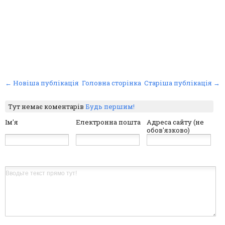
← Новіша публікація
Головна сторінка
Старіша публікація →
Тут немає коментарів
Будь першим!
Ім'я
Електронна пошта
Адреса сайту (не
обов'язково)