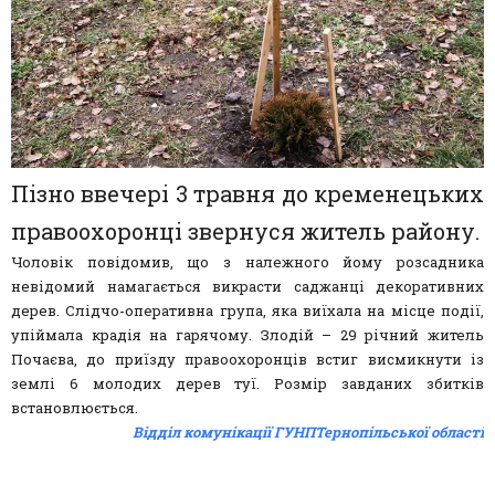
Пізно ввечері 3 травня до кременецьких
правоохоронці звернуся житель району.
Чоловік повідомив, що з належного йому розсадника
невідомий намагається викрасти саджанці декоративних
дерев. Слідчо-оперативна група, яка виїхала на місце події,
упіймала крадія на гарячому. Злодій – 29 річний житель
Почаєва, до приїзду правоохоронців встиг висмикнути із
землі 6 молодих дерев туї. Розмір завданих збитків
встановлюється.
Відділ комунікації ГУНПТернопільської області