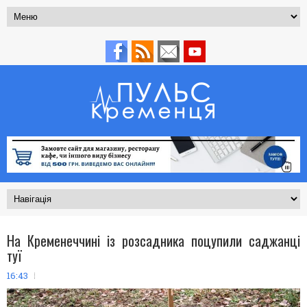
На Кременеччині із розсадника поцупили саджанці
туї
16:43