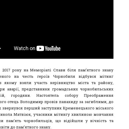
я 2017 року на Меморіалі Слави біля пам’ятного знаку
леного на честь героїв Чорнобиля відбувся мітинг
 в якому взяли участь керівництво міста та району,
ори аварії, представники громадських чорнобильських
цій, городяни.
Настоятель собору Преображення
ого отець Володимир провів панахиду за загиблими, до
х звернувся перший заступник Кременецького міського
икола Матвіюк, учасники мітингу хвилиною мовчання
и пам'ять чорнобильців, що відійшли у вічність та
віти до пам’ятного знаку.