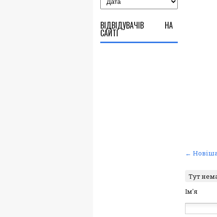
ВІДВІДУВАЧІВ НА
САЙТІ
← Новіша
Тут нем
Ім'я