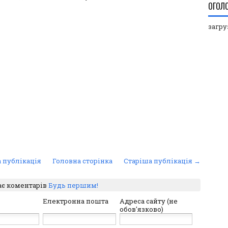
ОГОЛ
загруз
 публікація
Головна сторінка
Старіша публікація →
ає коментарів
Будь першим!
Електронна пошта
Адреса сайту (не
обов'язково)