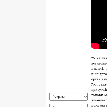
26 квітн
встанов
пам’яті,
ліквідат
організа
Господнь
присутні
голови М
вшанувал
поклали к