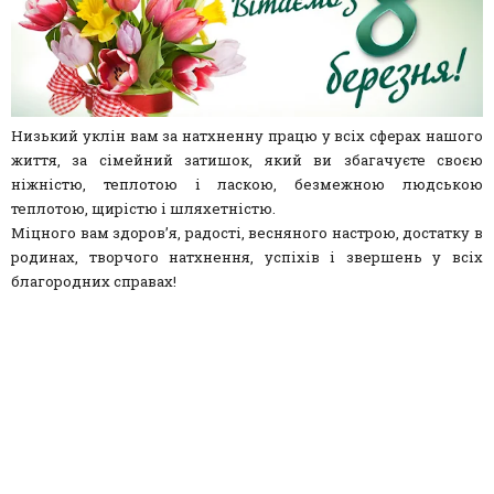
Низький уклін вам за натхненну працю у всіх сферах нашого
життя, за сімейний затишок, який ви збагачуєте своєю
ніжністю, теплотою і ласкою, безмежною людською
теплотою, щирістю і шляхетністю.
Міцного вам здоров’я, радості, весняного настрою, достатку в
родинах, творчого натхнення, успіхів і звершень у всіх
благородних справах!