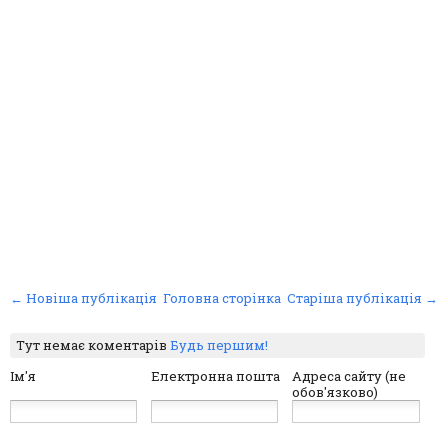
← Новіша публікація
Головна сторінка
Старіша публікація →
Тут немає коментарів
Будь першим!
Ім'я
Електронна пошта
Адреса сайту (не
обов'язково)