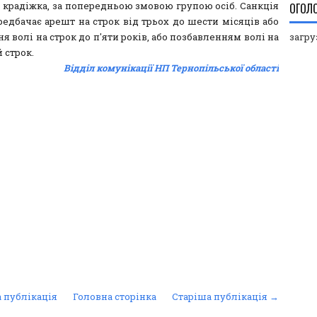
– крадіжка, за попередньою змовою групою осіб. Санкція
ОГОЛ
редбачає арешт на строк від трьох до шести місяців або
 волі на строк до п'яти років, або позбавленням волі на
загруз
 строк.
Відділ комунікації НП Тернопільської області
 публікація
Головна сторінка
Старіша публікація →