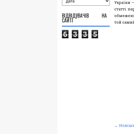
України 
статті пе
ВІДВІДУВАЧІВ НА
обмеження
САЙТІ
той самий
6
3
3
5
← Новіша