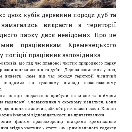
ко двох кубів деревини породи дуб та
намагались викрасти з території
дного парку двоє невідомих. Про це
омив працівникам Кременецького
у поліції працівник заповідника.
розповів, що під час планової чистки природного парку
різали кілька ясенів та дубів. Дерева залишили у лісі,
м вивезти. Саме під час обходу території лісничий
 невідомих на гужовому підводі навантаженому
.
ки поліції оперативно прибули на місце та піймали
"на гарячому". Зловмисники у скоєному зізналися. Вони
, що пішли на злочин, аби обігріти власні оселі. Хлопці
о кримінальної відповідальності не притягувалися.
леним фактом правоохоронці відкрили кримінальне
ння згідно частини 2 статті 185 Кримінального кодексу