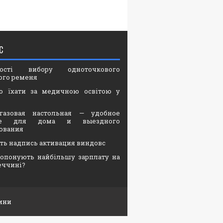
С
вості вибору одноточкового
ого ременя
о їхати за медичною освітою у
газовая настольная — удобное
ие для дома и выездного
ования
ать надпись активация виндовс
опонують найбільшу зарплату на
еччині?
ини