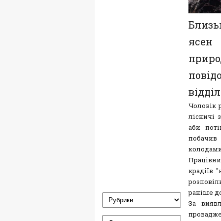
Близь
ясен 
приро
повід
відділ
Чоловік 
лісничі з
аби поті
побачив
колодами
Працівни
крадіїв 
розповіли
раніше д
За вияв
провадже