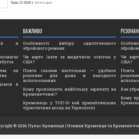
Трав 13 2026 |
Читати далі
ВАЖЛИВО
РЕЗОНАН
ория и
Особливості вибору одноточкового
Особли
збройового ременя
збройов
опомагає
Чи варто їхати за медичною освітою у
Чи варт
ибуток
США?
США?
тем: як
Плита газовая настольная — удобное
Плита 
тва
решение для дома и выездного
решен
использования
использ
домов в
Кому пропонують найбільшу зарплату на
Как убр
Кременеччині?
Кому пр
Кременець у ТОП-10 най привабливіших
Кремен
туристичних місць на Тернопіллі
yright ©
2026
Пульс Кременця
| Новини Кременця та Кременечч