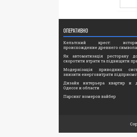
ОПЕРАТИВНО
Кельтский крест: ист
происхождение древнего символа
Як автоматизація ресторану д
скоротити втрати та підвищити пр
Модернізація приводних сис
знизити енерговитрати підприємс
Дизайн интерьера квартир и 
Одессе и области
Парсинг номеров вайбер
Cop