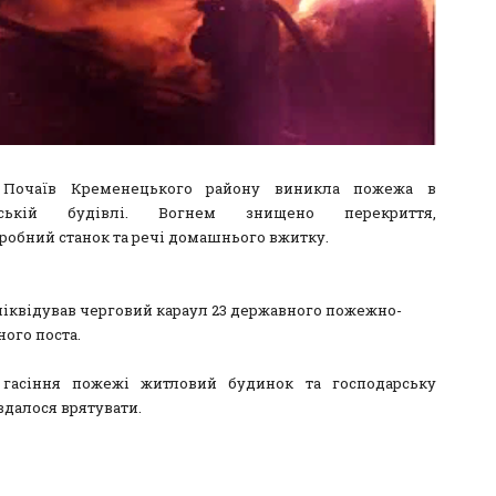
 Почаїв Кременецького району виникла пожежа в
рській будівлі. Вогнем знищено перекриття,
робний станок та речі домашнього вжитку.
іквідував черговий караул 23 державного пожежно-
ого поста.
 гасіння пожежі житловий будинок та господарську
вдалося врятувати.