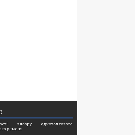
С
вості вибору одноточкового
ого ременя