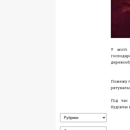
У місті
господа
деревооб
Пожежу л
рятувальн
Під час
будівлю 