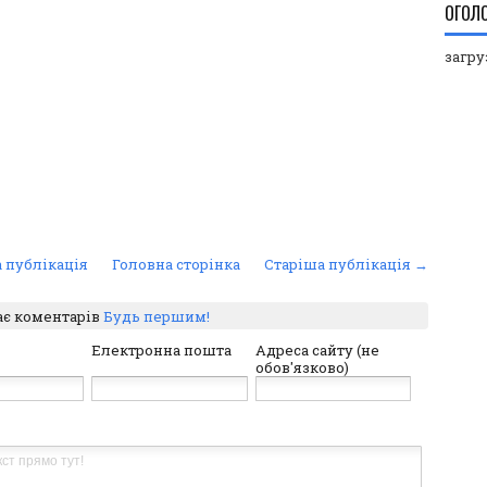
ОГОЛ
загруз
 публікація
Головна сторінка
Старіша публікація →
ає коментарів
Будь першим!
Електронна пошта
Адреса сайту (не
обов'язково)