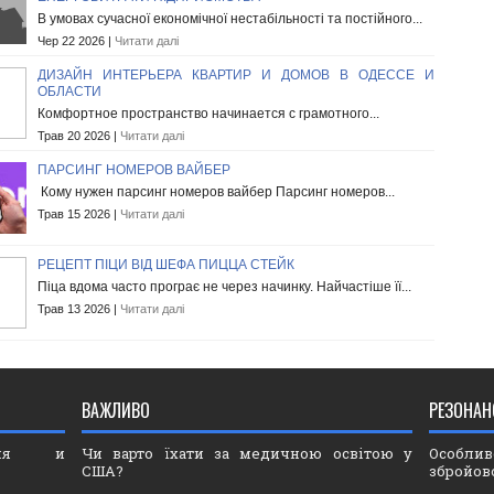
В умовах сучасної економічної нестабільності та постійного...
Чер 22 2026 |
Читати далі
ДИЗАЙН ИНТЕРЬЕРА КВАРТИР И ДОМОВ В ОДЕССЕ И
ОБЛАСТИ
Комфортное пространство начинается с грамотного...
Трав 20 2026 |
Читати далі
ПАРСИНГ НОМЕРОВ ВАЙБЕР
Кому нужен парсинг номеров вайбер Парсинг номеров...
Трав 15 2026 |
Читати далі
РЕЦЕПТ ПІЦИ ВІД ШЕФА ПИЦЦА СТЕЙК
Піца вдома часто програє не через начинку. Найчастіше її...
Трав 13 2026 |
Читати далі
ВАЖЛИВО
РЕЗОНАН
ория и
Чи варто їхати за медичною освітою у
Особли
США?
збройов