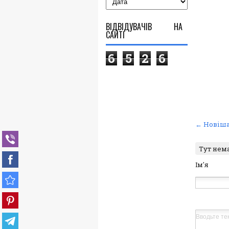
ВІДВІДУВАЧІВ НА
САЙТІ
6
5
2
6
← Новіша
Тут нем
Ім'я