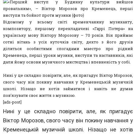
Відомому у всьому світі кременчанину музиканту,
композитору, першому перекладачеві «Гаррі Потера» на
українську мову Віктору Морозову – 70 років. Він приймає
сотні вітань з усіх куточків світу, дехто з його друзів
ділиться особистими спогадами маестро про рідний
Кременець, перші уроки музики, виступи та наставників, які
дали йому основи музичного мистецтва і впевненість у собі.
Нині у це складно повірити, але, як пригадує Віктор Морозов,
свого часу він покину навчання у Кременецькій музичній
школі. Нізащо не хотів займатися і навіть не думав
пов’язувати своє життя з музикою.
[ads-post]
Нині у це складно повірити, але, як пригадує
Віктор Морозов, свого часу він покину навчання у
Кременецькій музичній школі. Нізащо не хотів