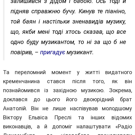
залишився з дідом і бабою. Ось тоді й
підняв справжню бучу. Кинув те піаніно,
той баян і настільки зненавидів музику,
що, якби мені тоді хтось сказав, що все
одно буду музикантом, то ні за що б не
повірив, –
пригадує
музикант.
Та переломний момент у житті видатного
кременчанина стався після того, як він
познайомився із західною музикою. Зокрема,
доклався до цього його двоюрідний брат
Анатолій. Він не лише наспівував молодшому
Віктору Ельвіса Преслі та інших відомих
виконавців, а й допоміг налаштувати «Радіо