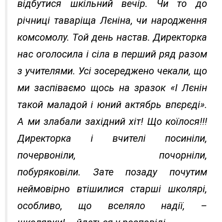
відбутися шкільний вечір. Чи то до
річниці таваріща Лєніна, чи народження
комсомолу. Той день настав. Директорка
нас оголосила і сіла в перший ряд разом
з учителями. Усі зосереджено чекали, що
ми заспіваємо щось на зразок «І Лєнін
такой маладой і юний актябрь впєрєді».
А ми злабали західний хіт! Що коїлося!!!
Директорка і вчителі посиніли,
почервоніли, почорніли,
побуряковіли. Зате позаду почутим
неймовірно втішилися старші школярі,
особливо, що вселяло надії, –