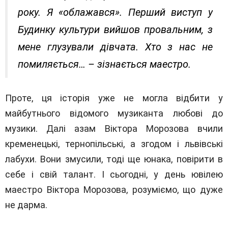
року. Я «облажався». Перший виступ у
Будинку культури вийшов провальним, з
мене глузували дівчата. Хто з нас не
помиляється… – зізнається маестро.
Проте, ця історія уже не могла відбити у
майбутнього відомого музиканта любові до
музики. Далі азам Віктора Морозова вчили
кременецькі, тернопільські, а згодом і львівські
лабухи. Вони змусили, тоді ще юнака, повірити в
себе і свій талант. І сьогодні, у день ювілею
маестро Віктора Морозова, розуміємо, що дуже
не дарма.