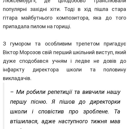
Люксембург», де цілодобово транслювали
популярні західні хіти. Тоді в хід пішла стара
гітара майбутнього композитора, яка до того
припадала пилом на горищі.
З гумором та особливим трепетом пригадує
Віктор Морозов свій перший шкільний виступ, який
дуже сподобався учням і ледве не довів до
інфаркту директора школи та половину
викладачів.
– Ми робили репетиції та вивчили нашу
першу пісню. Я пішов до директорки
школи і сповістив про зроблене. Та
втішилася, адже наступного тижня мав