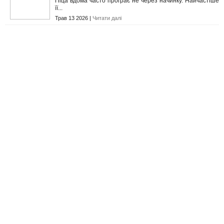
Піца вдома часто програє не через начинку. Найчастіше
її...
Трав 13 2026 |
Читати далі