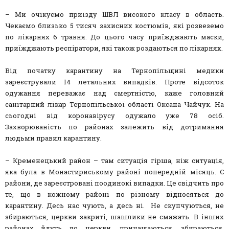
– Ми очікуємо приїзду ШВЛ високого класу в область.
Чекаємо близько 5 тисяч захисних костюмів, які розвеземо
по лікарнях 6 травня. До цього часу приїжджають маски,
приїжджають респіратори, які також роздаються по лікарнях.
Від початку карантину на Тернопільщині медики
зареєстрували 14 летальних випадків. Проте відсоток
одужання переважає над смертністю, каже головний
санітарний лікар Тернопільської області Оксана Чайчук. На
сьогодні від коронавірусу одужало уже 78 осіб.
Захворюваність по районах залежить від дотримання
людьми правил карантину.
– Кременецький район – там ситуація гірша, ніж ситуація,
яка була в Монастириському районі попередній місяць. Є
райони, де зареєстровані поодинокі випадки. Це свідчить про
те, що в кожному районі по різному відносяться до
карантину. Десь нас чують, а десь ні. Не скупчуються, не
збираються, церкви закриті, шашлики не смажать. В інших
районах йдуть до церкви, причащаються, збираються,