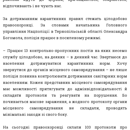
відпочивають і не чують нас.
За дотриманням карантинних правил стежать цілодобово
правоохоронці. За словами начальника Головного
управління Нацполіції в Тернопільській області Олександра
Богомола, поліція працює в посиленому режимі.
– Працює 13 контрольно-пропускних постів на яких несемо
службу цілодобово, на деяких – в денний час. Звертаюся до
населення дотримуватися карантинних норм. Хочу
звернутися до органів місцевого самоврядування – не лише
поліція повинна контролювати дотримання санітарних норм
населенням. Кожен представник місцевого самоврядування
має можливості притягувати до адмінвідповідальності й
складати протоколи та реагувати на порушення. Бо
починається масове зараження, а жодного протоколу органи
місцевого самоврядування не складали, проводять
мінімальні заходи зі свого боку.
На сьогодні правоохоронці склали 103 протоколи про