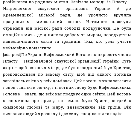
розійшовся по родинах містян. Завітала молодь із Пласту –
Національної скаутської організації України й до
Кременецької міської ради, де урочисто вручила
працівникам символічний вогонь. Натомість пластуни
отримали від міської ради солодкі подаруночки. Це була
емоційна мить, де ділилися добром та миром, передчуттям
найвеличнішого свята та традицій. Тим, хто узяв участь
неймовірно пощастило.
[ads-post]По Україні Вифлеємський Вогонь поширюють члени
Пласту – Національної скаутської організації України. Суть
акції – щоб вогонь з місця, де був народжений Ісус Христос,
розповсюдився по всьому світу, щоб від одного вогника
загорілось світло у всіх домівках. Цей вогонь можна загасити
і знов запалити свічку, і її вогник знову буде Вифлеємським.
Головне – знати, що всіх нас поєднує одне світло. Цей вогонь
є спомином про прихід на землю Ісуса Христа, котрий є
символом любові та миру, визволенням від гріхів. Він
визволяє людей з розпачу і дає силу, сподівання та надію.